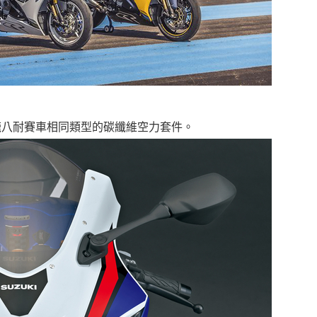
nge」鈴鹿八耐賽車相同類型的碳纖維空力套件。