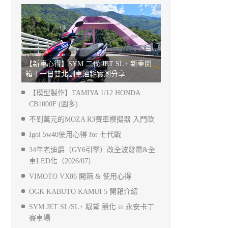
【新車心得】SYM 二代 JET SL+ 新車開
箱＋一日雙北訓車油耗實測分享 ...
【模型製作】TAMIYA 1/12 HONDA
CB1000F (圖多)
不到萬元的MOZA R3賽車模擬器 入門款
Igol 5w40使用心得 for 七代戰
34年老迪爵（GY6引擎）改全波發電&全
車LED化（2026/07）
VIMOTO VX86 開箱 & 使用心得
OGK KABUTO KAMUI 5 開箱介紹
SYM JET SL/SL+ 馭望 競化 in 永安卡丁
賽車場