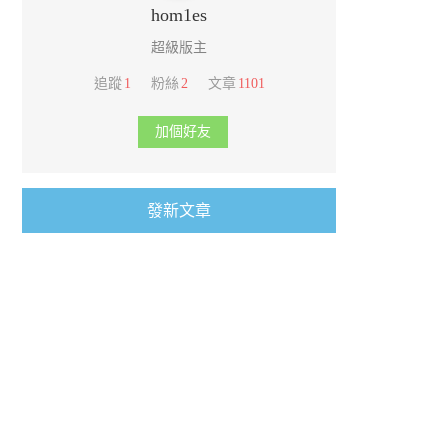
hom1es
超級版主
追蹤
1
粉絲
2
文章
1101
加個好友
發新文章