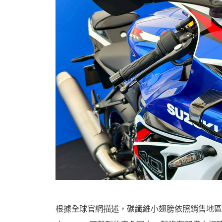
根據全球官網描述，碳纖維小翅膀依照銷售地區