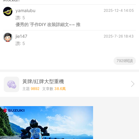
yamalubu
2025-12-4 14:05
讚:
5
優秀的ˊ手作DIY 改裝詳細文~~ 推
jie147
2025-7-26 18:43
讚:
5
7929閱讀
黃牌/紅牌大型重機
主題
9892
文章數
38.6萬