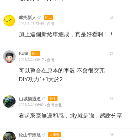
摩扥新人
碩士
6
#
2025-7-27 23:49 - 台灣
加上這個新煞車總成，真是好看啊！！
E430
碩士
7
#
2025-7-28 00:17 - 台灣
可以整合在原本的車殼 不會很突兀
DIY功力1+1大於2
山城樂逍遙
碩士
8
#
2025-7-28 06:02 - 台灣台北
看起來毫無違和感，diy就是強，感謝分享！
松山李沛旭
大學部
9
#