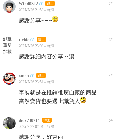
Wind0322
碩士
2
#
2025-7-26 21:53 - 台灣
感謝分享~~~
點擊
richie
博士
3
#
重新
2025-7-26 23:03 - 台灣
加載
感謝詳細內容分享～讚
omen
碩士
4
#
2025-7-26 23:51 - 台灣
車展就是在推銷推廣自家的商品
當然賣貨也要遇上識貨人
dick730714
博士
5
#
2025-7-27 07:01 - 台灣
感謝分享，好東西