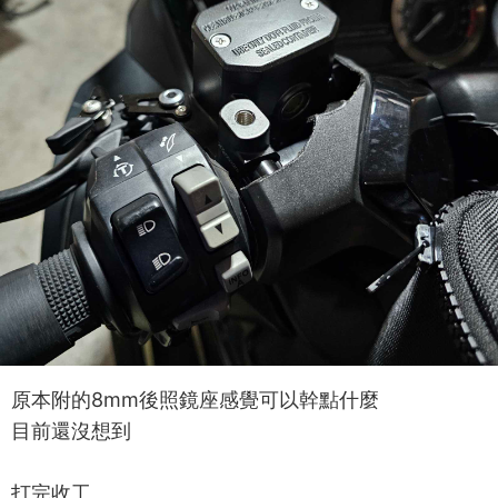
原本附的8mm後照鏡座感覺可以幹點什麼
目前還沒想到
打完收工