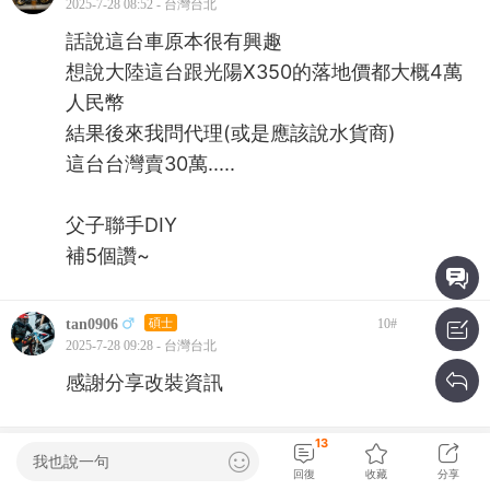
2025-7-28 08:52 - 台灣台北
話說這台車原本很有興趣
想說大陸這台跟光陽X350的落地價都大概4萬
人民幣
結果後來我問代理(或是應該說水貨商)
這台台灣賣30萬.....
父子聯手DIY
補5個讚~
tan0906
碩士
10
#
2025-7-28 09:28 - 台灣台北
感謝分享改裝資訊
13
上一頁
第1頁
下一頁
我也說一句
回復
收藏
分享