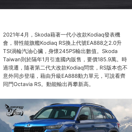
2021年4月，Skoda藉著一代小改款Kodiaq發表機
會，替性能旗艦Kodiaq RS換上代號EA888之2.0升
TSI渦輪汽油心臟，身懷245PS輸出數值。Skoda
Taiwan則於隔年1月引進國內販售，要價185.9萬。時
過境遷，隨著第二代大改款Kodiaq問世，RS版本也不
意外同步登場，藉由升級EA888動力單元，可說看齊
同門Octavia RS。動能輸出再攀新高。