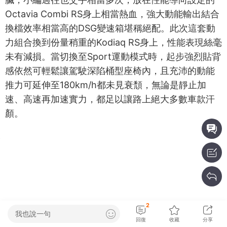
傳出。這顆代號EA888 Evo4的2.0升TSI渦輪動力心
臟，小編過往也交手相當多次，放在性能導向設定的
Octavia Combi RS身上相當熱血，強大動能輸出結合
換檔效率相當高的DSG變速箱堪稱絕配。此次這套動
力組合換到份量稍重的Kodiaq RS身上，性能表現絲毫
未有減損。當切換至Sport運動模式時，起步強烈貼背
感依然可輕鬆讓駕駛深陷桶型座椅內，且充沛的動能
推力可延伸至180km/h都未見衰頹，無論是靜止加
速、高速再加速實力，都足以讓路上絕大多數車款汗
顏。
2
我也說一句
回復
收藏
分享