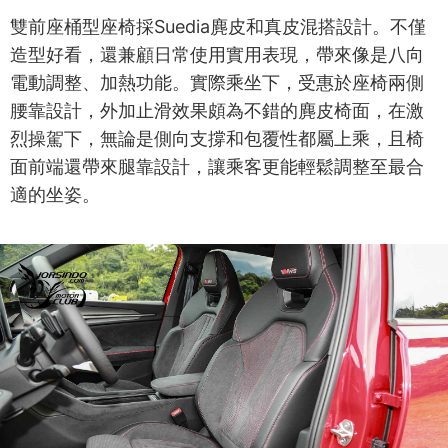
雙前座桶型座椅採Suedia麂皮和真皮混搭設計。不僅
造型好看，還兼顧日常使用實用表現，帶來像是八向
電動調整、加熱功能。實際乘坐下，受惠於座椅兩側
腰靠設計，外加止滑效果頗為不錯的麂皮椅面，在激
烈操駕下，無論是側向支撐和包覆性都屬上乘，且椅
面前端還帶來腿靠設計，讓乘客更能輕鬆調整至最合
適的坐姿。