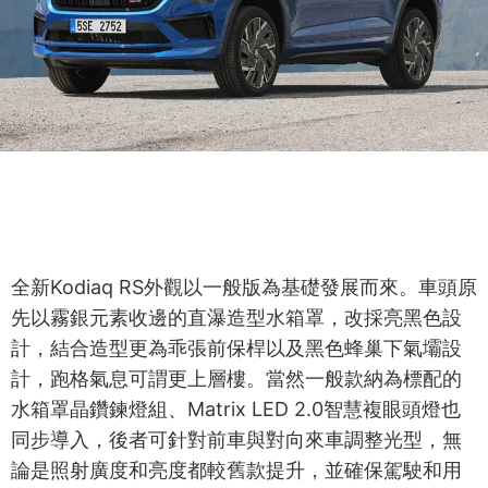
全新Kodiaq RS外觀以一般版為基礎發展而來。車頭原
先以霧銀元素收邊的直瀑造型水箱罩，改採亮黑色設
計，結合造型更為乖張前保桿以及黑色蜂巢下氣壩設
計，跑格氣息可謂更上層樓。當然一般款納為標配的
水箱罩晶鑽鍊燈組、Matrix LED 2.0智慧複眼頭燈也
同步導入，後者可針對前車與對向來車調整光型，無
論是照射廣度和亮度都較舊款提升，並確保駕駛和用