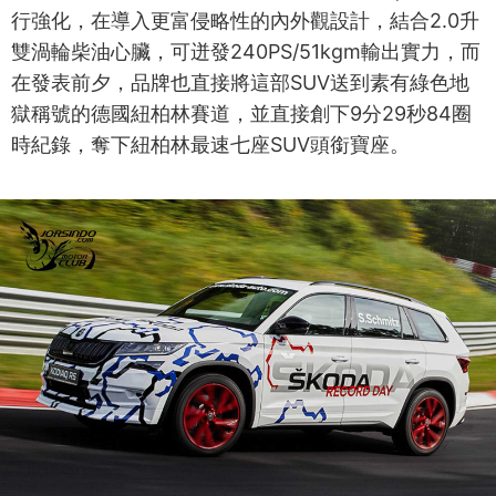
行強化，在導入更富侵略性的內外觀設計，結合2.0升
雙渦輪柴油心臟，可迸發240PS/51kgm輸出實力，而
在發表前夕，品牌也直接將這部SUV送到素有綠色地
獄稱號的德國紐柏林賽道，並直接創下9分29秒84圈
時紀錄，奪下紐柏林最速七座SUV頭銜寶座。