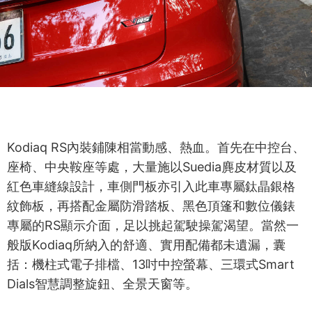
Kodiaq RS內裝鋪陳相當動感、熱血。首先在中控台、
座椅、中央鞍座等處，大量施以Suedia麂皮材質以及
紅色車縫線設計，車側門板亦引入此車專屬鈦晶銀格
紋飾板，再搭配金屬防滑踏板、黑色頂篷和數位儀錶
專屬的RS顯示介面，足以挑起駕駛操駕渴望。當然一
般版Kodiaq所納入的舒適、實用配備都未遺漏，囊
括：機柱式電子排檔、13吋中控螢幕、三環式Smart
Dials智慧調整旋鈕、全景天窗等。