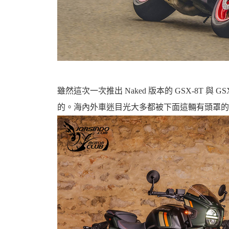
機
雖然這次一次推出 Naked 版本的 GSX-8T 
的。海內外車迷目光大多都被下面這輛有頭罩的 G
車