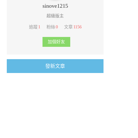
sinove1215
超級版主
追蹤
1
粉絲
0
文章
1156
加個好友
發新文章