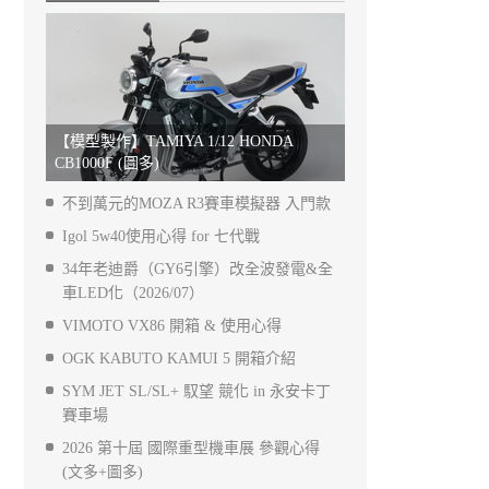
【模型製作】TAMIYA 1/12 HONDA
CB1000F (圖多)
不到萬元的MOZA R3賽車模擬器 入門款
Igol 5w40使用心得 for 七代戰
34年老迪爵（GY6引擎）改全波發電&全
車LED化（2026/07）
VIMOTO VX86 開箱 & 使用心得
OGK KABUTO KAMUI 5 開箱介紹
SYM JET SL/SL+ 馭望 競化 in 永安卡丁
賽車場
2026 第十屆 國際重型機車展 參觀心得
(文多+圖多)