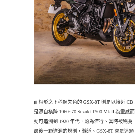
資
訊
而相形之下稍顯失色的 GSX-8T 則是以接近
是源自橫跨 1960~70 Suzuki T500 Mk
動可追溯到 1920 年代，蔚為流行、當時被稱為「B.
網
最後一顆進洞的規則，難道、GSX-8T 會是這顆