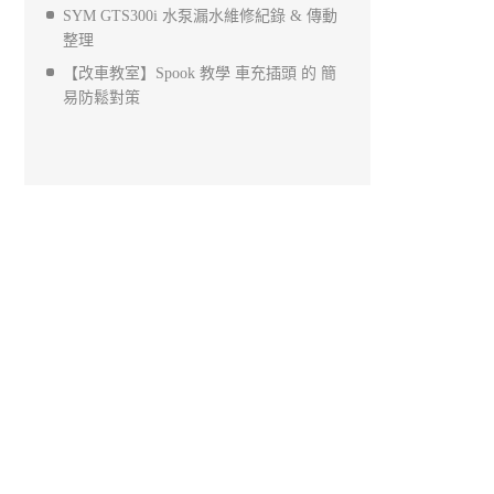
SYM GTS300i 水泵漏水維修紀錄 & 傳動
整理
【改車教室】Spook 教學 車充插頭 的 簡
易防鬆對策