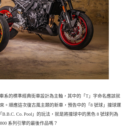
 CB 車系的標準經典街車設計為主軸，其中的「T」字命名應該就
.II 為靈感而來。順應這次復古風主題的新車，預告中的「8 號球」撞球運
B.C. Co. Pool」的玩法，就是將撞球中的黑色 8 號球列為
 800 系列引擎的最後作品嗎？