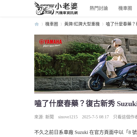
熱門討論
機車圈
機車圈
黃牌/紅牌大型重機
嗑了什麼春藥？復古新秀
小
›
›
›
嗑了什麼春藥？復古新秀 Suzuki G
老
來源:
新聞
sinove1215
2025-7-5 08:17
只看這個作
不久之前日系車廠 Suzuki 在官方頁面中以