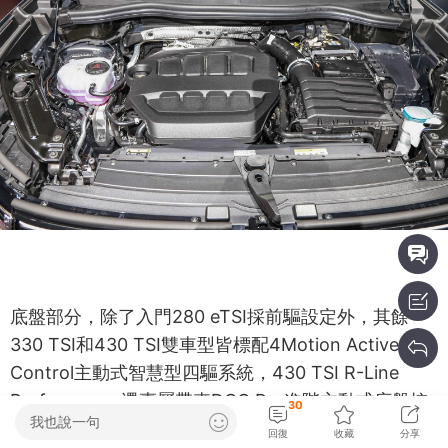
底盤部分，除了入門280 eTSI採前驅設定外，其餘
330 TSI和430 TSI雙車型皆標配4Motion Active
Control主動式智慧型四驅系統，430 TSI R-Line
Performance還專屬帶來DCC Pro進階主動式底盤控
30
我也說一句
制系統，透過電子雙閥門自動調整阻尼，可迅速調節
回復
收藏
分享