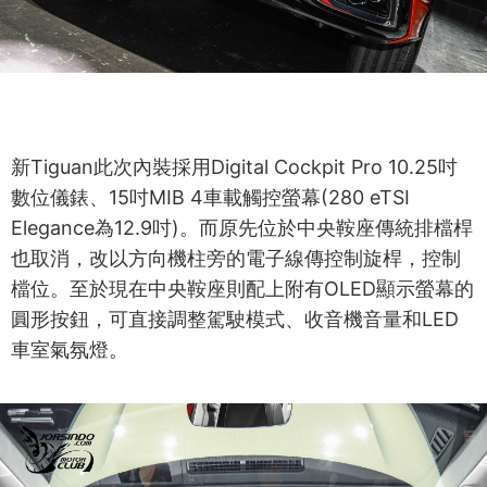
新Tiguan此次內裝採用Digital Cockpit Pro 10.25吋
數位儀錶、15吋MIB 4車載觸控螢幕(280 eTSI
Elegance為12.9吋)。而原先位於中央鞍座傳統排檔桿
也取消，改以方向機柱旁的電子線傳控制旋桿，控制
檔位。至於現在中央鞍座則配上附有OLED顯示螢幕的
圓形按鈕，可直接調整駕駛模式、收音機音量和LED
車室氣氛燈。