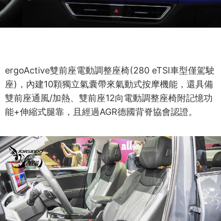
ergoActive雙前座電動調整座椅(280 eTSI車型僅駕駛
座)，內建10顆獨立氣囊帶來氣動式按摩機能，還具備
雙前座通風/加熱、雙前座12向電動調整座椅附記憶功
能+伸縮式腿靠，且經過AGR德國背脊協會認證。