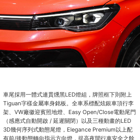
車尾採用一體式連貫燻黑LED燈組，牌照框下則附上
Tiguan字樣金屬車身銘板。全車系標配炫銀車頂行李
架、VW廠徽迎賓照地燈、Easy Open/Close電動尾門
（感應式自動開啟 / 延遲關閉）以及三種動畫的LED
3D幾何序列式動態尾燈，Elegance Premium以上配
有前/後動態轉向指示方向燈，提高夜間行車安全之餘