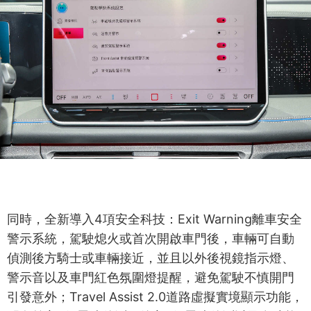
同時，全新導入4項安全科技：Exit Warning離車安全
警示系統，駕駛熄火或首次開啟車門後，車輛可自動
偵測後方騎士或車輛接近，並且以外後視鏡指示燈、
警示音以及車門紅色氛圍燈提醒，避免駕駛不慎開門
引發意外；Travel Assist 2.0道路虛擬實境顯示功能，