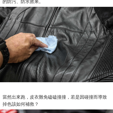
的防污、防水效果。
當然出來跑，皮衣難免磕磕撞撞，若是因碰撞而導致
掉色該如何補救？