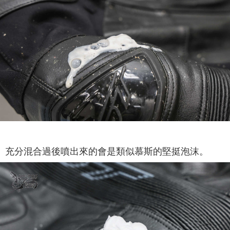
充分混合過後噴出來的會是類似慕斯的堅挺泡沫。