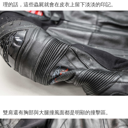
理的話，這些蟲屍就會在皮衣上留下淡淡的印記。
雙肩還有胸部與大腿撞風面都是明顯的撞擊區。