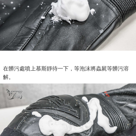
在髒污處噴上慕斯靜待一下，等泡沫將蟲屍等髒污溶
解。