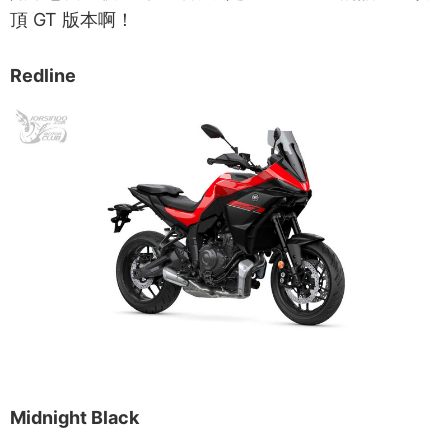
頂 GT 版本啊！
Redline
Midnight Black