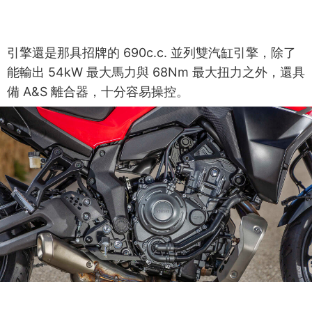
引擎還是那具招牌的 690c.c. 並列雙汽缸引擎，除了
能輸出 54kW 最大馬力與 68Nm 最大扭力之外，還具
備 A&S 離合器，十分容易操控。