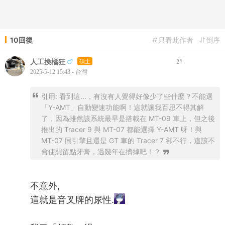
10回復
只看此作者
倒序
人工換檔狂
碩士
2
#
2025-5-12 15:43 - 台灣
引用: 看到這...，有沒有人覺得好像少了些什麼？不能選
「Y-AMT」自動變速功能啊！這就讓我百思不得其解
了，因為雖然該系統最早是搭載在 MT-09 車上，但之後
推出的 Tracer 9 與 MT-07 都能選擇 Y-AMT 呀！與
MT-07 同引擎且還是 GT 車的 Tracer 7 卻不行，這該不
會使想留點牙膏，過幾年在擠掉吧！？
不意外,
這就是音叉牌的尿性.