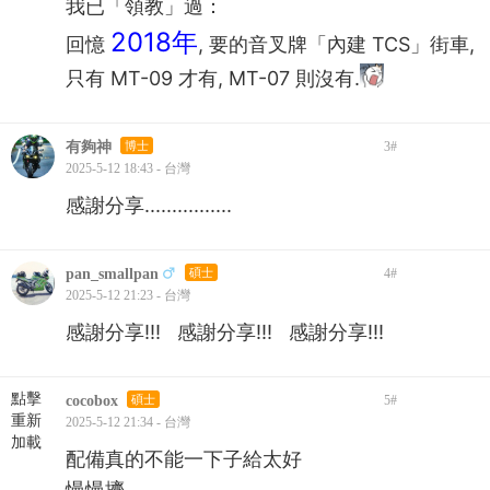
我已「領教」過：
2018年
回憶
, 要的音叉牌「內建 TCS」街車,
只有 MT-09 才有, MT-07 則沒有.
有夠神
博士
3
#
2025-5-12 18:43 - 台灣
感謝分享................
pan_smallpan
碩士
4
#
2025-5-12 21:23 - 台灣
感謝分享!!! 感謝分享!!! 感謝分享!!!
點擊
cocobox
碩士
5
#
重新
2025-5-12 21:34 - 台灣
加載
配備真的不能一下子給太好
慢慢擠