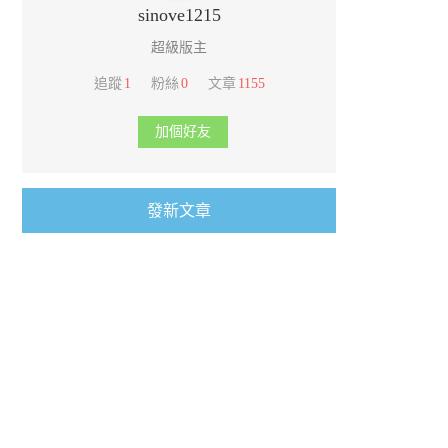
sinove1215
超級版主
追蹤
1
粉絲
0
文章
1155
加個好友
發新文章