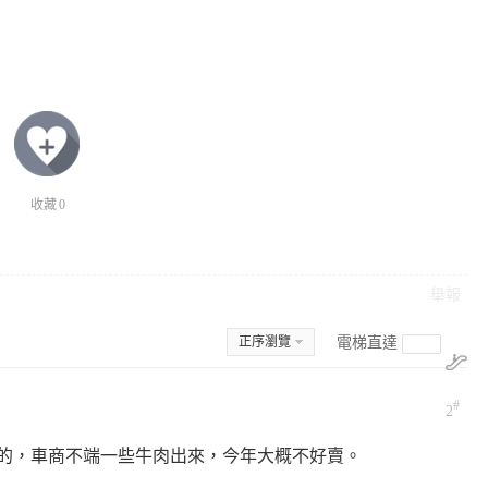
收藏
0
舉報
正序瀏覽
電梯直達
#
2
的，車商不端一些牛肉出來，今年大概不好賣。