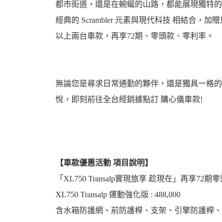
都市街道，還是在蜿蜒的山路，都能展現獨特的魅力和
資
經典的 Scrambler 元素與現代科技 相結合，
以上兩台車款，再享72期、零頭款、零利率。
無論您是尋求日常通勤的夥伴，還是獨具一格的冒險
悅，即刻前往全台經銷據點訂 購心儀車款!
訊
【車款優惠活動 項目說明】
「XL750 Transalp實現旅享 趁現在」再享72
XL750 Transalp 運動強化版 : 488,000
網
含水箱防護網、前防護桿、支架、引擎防護桿、