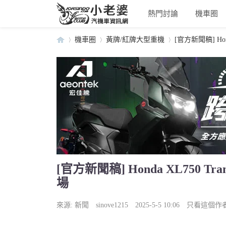
熱門討論
機車圈
機車圈
黃牌/紅牌大型重機
[官方新聞稿] Hon
小
›
›
›
[官方新聞稿] Honda XL750 
場
老
來源:
新聞
sinove1215
2025-5-5 10:06
只看這個作