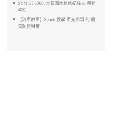
SYM GTS300i 水泵漏水維修紀錄 & 傳動
整理
【改車教室】Spook 教學 車充插頭 的 簡
易防鬆對策