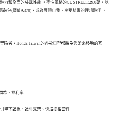
全面的裝載性能 。率性風格的CL STREET:29.8萬，以
加贈馬鞍包(價值9,370)，成為展現自我、享受騎乘的理想夥伴 ，
者，Honda Taiwan的各款車型都將為您帶來移動的喜
期零頭款、零利率
引擎下護板、護弓支架、快速換檔套件