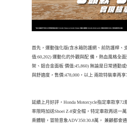
機
首先，運動強化版(含水箱防護網、前防護桿、
值:60,202) 運動化的外觀與配 備，熱血風格全面
架、鋁合金面板 價值:45,860) 無論是日常
與舒適度，售價:478,000，以上 兩款特裝車再
車
延續上月好評，Honda Motorcycle指定車款享
率限時加送Shoei Z-8安全帽，特定車款再
乘體驗，冒險意象ADV350:30.8萬， 兼顧都