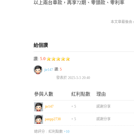
以上兩台車款，再享72期、零頭款、零利率
本文章最後由 sino
給個讚
讚:
5.0
讚:
5
jie147
發表於 2025-5-5 20:40
參與人數
紅利點數
理由
jie147
+ 5
感謝分享
panpp2738
+ 5
感謝分享
總評分 :
紅利點數
+10