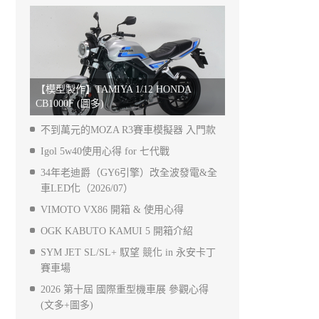
【模型製作】TAMIYA 1/12 HONDA
CB1000F (圖多)
不到萬元的MOZA R3賽車模擬器 入門款
Igol 5w40使用心得 for 七代戰
34年老迪爵（GY6引擎）改全波發電&全
車LED化（2026/07）
VIMOTO VX86 開箱 & 使用心得
OGK KABUTO KAMUI 5 開箱介紹
SYM JET SL/SL+ 馭望 競化 in 永安卡丁
賽車場
2026 第十屆 國際重型機車展 參觀心得
(文多+圖多)