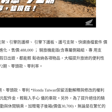
支架、引擎防護桿、 引擎下護板、護弓支架、快速換檔套件 價
進化，售價:488,000 ； 騎旅機能版(含專屬側箱組、專 用支
通勤或假日出遊，都能輕 鬆收納各項物品，大幅提升旅途的便利性
享72期、零頭款、零利率。
72期、零頭款、零利 *Honda Taiwan保留活動解釋與修改的權利
送一萬元配件金，輕鬆入手心 儀的車款。另外，為了提升絕佳的騎
會通勤與休閒騎乘，加贈電子後箱(價值30,700)，無論是在繁忙的