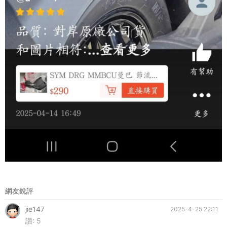
網友銳評
jie147
2025-4-25 22:11
讚:
5