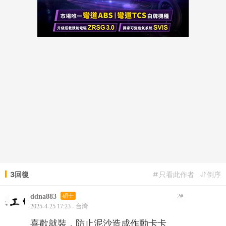
3回復
只看此作者
倒序
ddna883
碩士
2
#
2025-4-25 17:23 - 台灣
喜歡就裝，防止泥沙造成作動卡卡