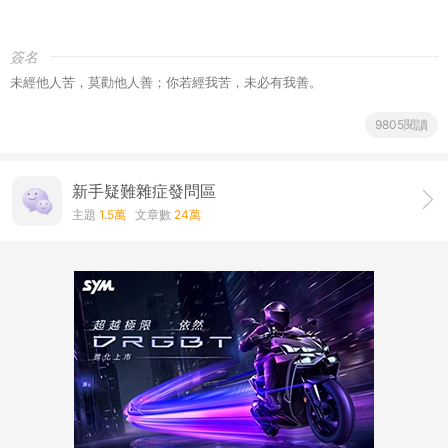
簽名
未經他人苦，莫勸他人善；你若經我苦，未必有我善。
9805閱讀
新手疑難雜症發問區
主題
1.5萬
文章數
24萬