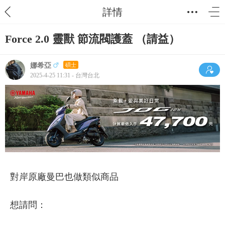
詳情
Force 2.0 靈獸 節流閥護蓋 （請益）
娜希亞
碩士
2025-4-25 11:31 - 台灣台北
對岸原廠曼巴也做類似商品
想請問：