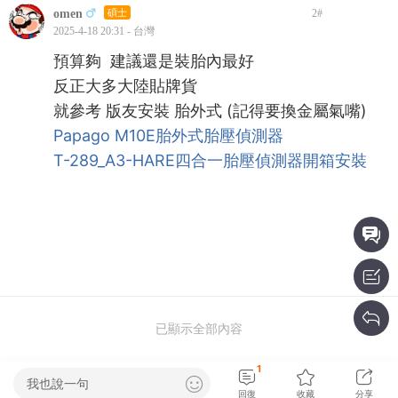
omen
碩士
2
#
2025-4-18 20:31 - 台灣
預算夠 建議還是裝胎內最好
反正大多大陸貼牌貨
就參考 版友安裝 胎外式 (記得要換金屬氣嘴)
Papago M10E胎外式胎壓偵測器
T-289_A3-HARE四合一胎壓偵測器開箱安裝
已顯示全部內容
1
我也說一句
回復
收藏
分享