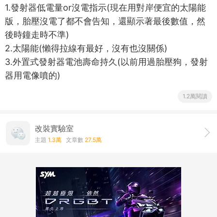
1.發射器低電量or沒電指示(現在用對岸便宜的太陽能
版，胎壓沒電了都不會告知，還顯示著最後數值，然
後時鐘走時不準)
2.太陽能(懶得拉線有最好，沒有也沒關係)
3.外置式發射器電池壽命持久(以前用過胎壓狗，發射
器用電像噴的)
1.2萬閱讀
改裝實驗室
主題
1.3萬
文章數
27.5萬