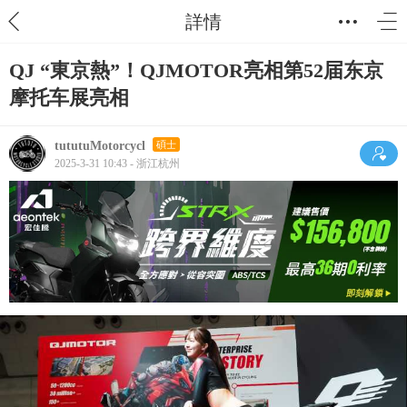
詳情
QJ “東京熱”！QJMOTOR亮相第52届东京
摩托车展亮相
tututuMotorcycl
碩士
2025-3-31 10:43 - 浙江杭州