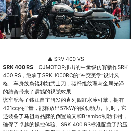
▲ SRV 400 VS
SRK 400 RS
：QJMOTOR推出的中量级仿赛新作SRK
400 RS，继承了SRK 1000RC的“冲突美学”设计风
格。车身线条锐利如武士刀，碳纤维纹理与金属光泽
的结合带来了震撼的视觉效果。
该车配备了钱江自主研发的直列四缸水冷引擎，拥有
421cc的排量，能释放出57kW的强劲动力。同时，它
还装备了马祖奇品牌的倒置前叉和Brembo制动卡钳，
确保了卓越的操控体验。SRK 400 RS标准配置了胎压