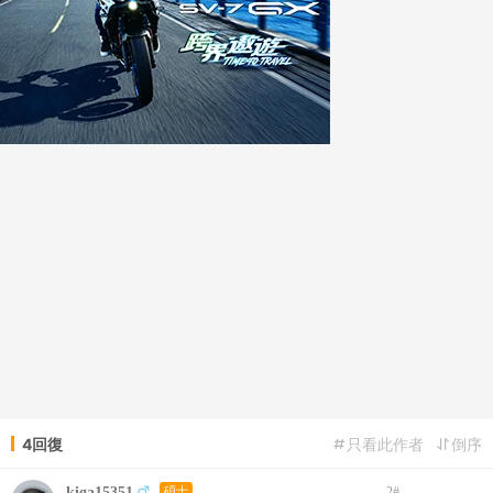
4回復
只看此作者
倒序
kiga15351
碩士
2
#