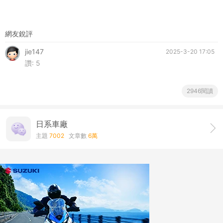
網友銳評
jie147
2025-3-20 17:05
讚:
5
2946閱讀
日系車廠
主題
7002
文章數
6萬