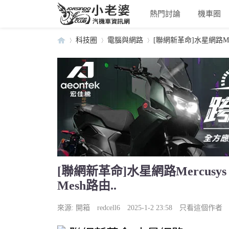
熱門討論
機車圈
科技圈
電腦與網路
[聯網新革命]水星網路Mercusy
小
›
›
›
[聯網新革命]水星網路Mercusys Hal
Mesh路由..
老
來源: 開箱
redcell6
2025-1-2 23:58
只看這個作者