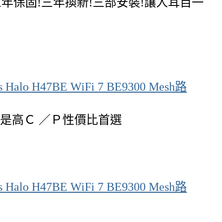
供三年保固!三年換新!三部安裝!讓人耳目一
是高Ｃ ／Ｐ性價比首選