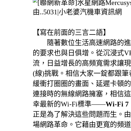
【寫在前面的三言二語】
婆
隨著數位生活高速網路的進步
的要求也與日俱增。從沉浸式VR
流，日益增長的高頻寬需求讓現
(線)挑戰。相信大家一錠都跟
緩衝打圈圈的畫面、延遲卡頓的
汽
連接時的無線網路擁塞，相信這
幸最新的Wi-Fi標準——
Wi-Fi 7
正是為了解決這些問題而生。由於
場網路革命。它藉由更寬的頻道