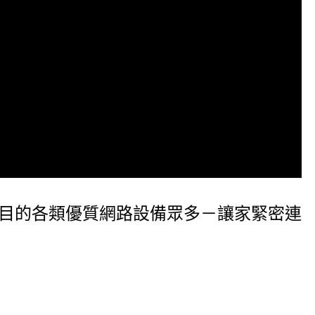
琳琅滿目的各類優質網路設備眾多－讓家緊密連