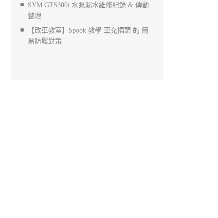
SYM GTS300i 水泵漏水維修紀錄 & 傳動
整理
【改車教室】Spook 教學 車充插頭 的 簡
易防鬆對策