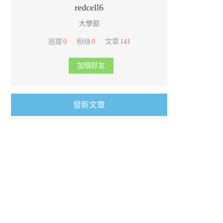
redcell6
大學部
追蹤
0
粉絲
0
文章
141
加個好友
發新文章