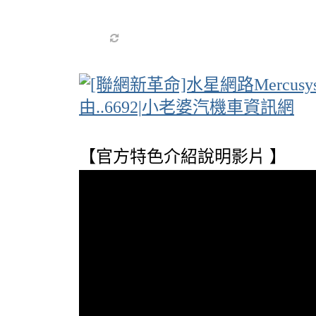
資
【官方特色介紹說明影片 】
訊
網