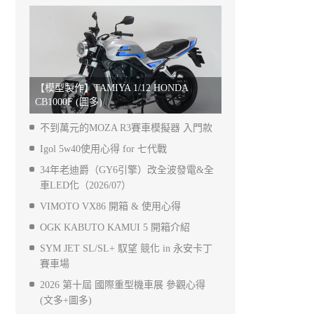
【模型製作】TAMIYA 1/12 HONDA
CB1000F (圖多)
不到萬元的MOZA R3賽車模擬器 入門款
Igol 5w40使用心得 for 七代戰
34年老迪爵（GY6引擎）改全波發電&全
車LED化（2026/07）
VIMOTO VX86 開箱 & 使用心得
OGK KABUTO KAMUI 5 開箱介紹
SYM JET SL/SL+ 馭望 競化 in 永安卡丁
賽車場
2026 第十屆 國際重型機車展 參觀心得
(文多+圖多)