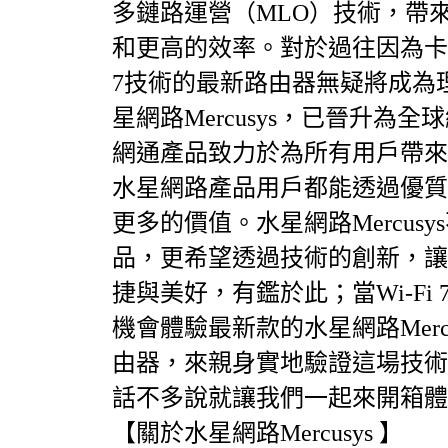
多鏈路運營（MLO）技術，帶
和更高的效率。對於過往因為卡頓
機
7技術的最新路由器無疑將成為
星網路Mercusys，已晉升
網通產品致力於為所有用戶帶來
水星網路產品用戶都能透過優質
更多的價值。水星網路Mercu
品，更希望透過技術的創新，讓
車
捷與美好，有鑑於此；當Wi-F
機會體驗最新款的水星網路Mercusys H
由器，來親身實地驗證這場技術
話不多說就讓我們一起來開箱體
【關於水星網路Mercusys 】