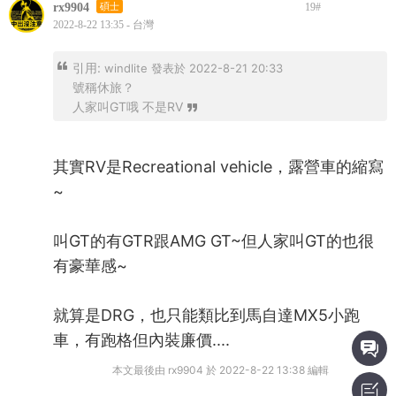
rx9904
碩士
19
#
2022-8-22 13:35 - 台灣
引用:
windlite 發表於 2022-8-21 20:33
號稱休旅？
人家叫GT哦 不是RV
其實RV是Recreational vehicle，露營車的縮寫
~
叫GT的有GTR跟AMG GT~但人家叫GT的也很
有豪華感~
就算是DRG，也只能類比到馬自達MX5小跑
車，有跑格但內裝廉價....
本文最後由 rx9904 於 2022-8-22 13:38 編輯