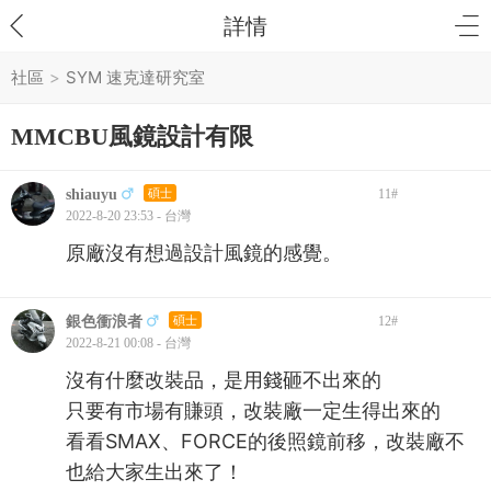
詳情
社區
>
SYM 速克達研究室
MMCBU風鏡設計有限
shiauyu
碩士
11
#
2022-8-20 23:53 - 台灣
原廠沒有想過設計風鏡的感覺。
銀色衝浪者
碩士
12
#
2022-8-21 00:08 - 台灣
沒有什麼改裝品，是用錢砸不出來的
只要有市場有賺頭，改裝廠一定生得出來的
看看SMAX、FORCE的後照鏡前移，改裝廠不
也給大家生出來了！