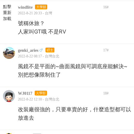
點擊
windlite
大學部
16
#
重新
2022-8-21 20:33 - 台灣
加載
號稱休旅？
人家叫GT哦 不是RV
genki_aries
碩士
17
#
2022-8-22 08:17 - 台灣台北
風鏡不是平面的~曲面風鏡與可調底座能解決~
別把想像限制住了
WJ0117
大學部
18
#
2022-8-22 12:10 - 台灣台北
改裝廠很強的，只要車賣的好，什麼造型都可以
放進去