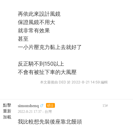
再依此來設計風鏡
保證風鏡不用大
就非常有效果
甚至
一小片壓克力黏上去就好了
反正騎不到150以上
不會有被扯下車的大風壓
本文最後由 DED 於 2022-8-21 14:59 編輯
點擊
simonshenq
碩士
15
#
重新
2022-8-21 17:37 - 台灣
加載
我比較想先裝後座靠北饅頭