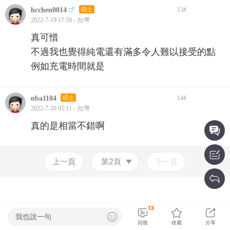
hcchen0014
碩士
13
#
2022-7-19 17:59 - 台灣
真可惜
不過我也覺得純電還有滿多令人難以接受的點
例如充電時間就是
nba1104
碩士
14
#
2022-7-20 05:11 - 台灣
真的是相當不錯啊
上一頁
第2頁
下一頁
13
我也說一句
回復
收藏
分享