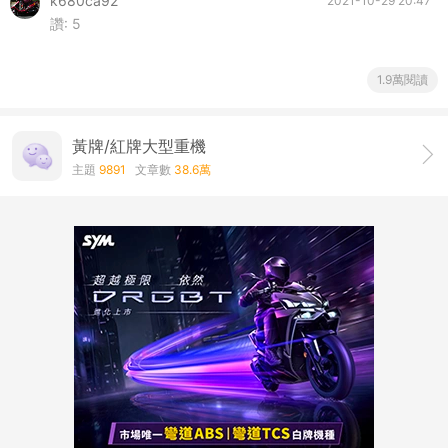
k680ca92
2021-10-29 20:47
讚:
5
1.9萬閱讀
黃牌/紅牌大型重機
主題
9891
文章數
38.6萬