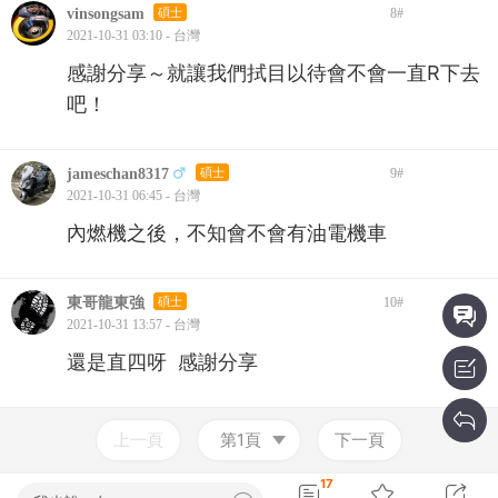
vinsongsam
碩士
8
#
2021-10-31 03:10 - 台灣
感謝分享～就讓我們拭目以待會不會一直R下去
吧！
jameschan8317
碩士
9
#
2021-10-31 06:45 - 台灣
內燃機之後，不知會不會有油電機車
東哥龍東強
碩士
10
#
2021-10-31 13:57 - 台灣
還是直四呀 感謝分享
上一頁
第1頁
下一頁
17