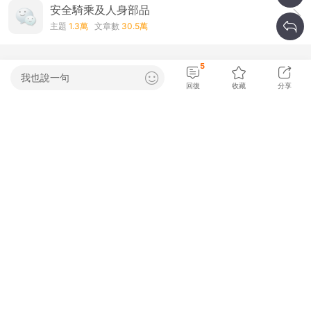
安全騎乘及人身部品
主題
1.3萬
文章數
30.5萬
5
我也說一句
回復
收藏
分享