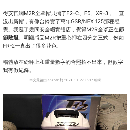
得安官網M2R全罩帽只擺了F2-C、F5、XR-3，一直
沒出新帽，有像台鈴賣了萬年GSR/NEX 125那種感
覺。我逛了幾間安全帽實體店，覺得M2R全罩正在
節
節敗退
。明顯感受M2R把重心押在四分之三式，例如
FR-2一直出了很多花色。
帽體放在磅秤上和重量數字的合照拍不出來，但數字
我有做紀錄。
本文最後由 enzofz 於 2021-10-27 15:17 編輯