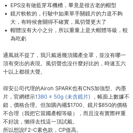
EPS沒有做藍芽耳機槽，畢竟是很古老的帽型
鏡片軟軟的，行駛中如果單手關鏡片的力道不夠
大，有時候會關得不確實，風切聲更大了
帽體沒有大小之分，所以重量上是大帽體等級，較
為吃虧
通風就不提了，我只戴過幾頂國產全罩，並沒有哪一
頂有突出的表現。風切聲也沒什麼好比的，時速五六
十以上都很大聲。
得安公司代理的Airoh SPARK也有CNS加強型、內墨
片，官網標示
1380 ± 50g (未含鏡片)
，帳面上數據不
錯，價格合理。但加購內襯$1700、鏡片$850的價格
不合理（我把它當國產帽等級），而且沒有實際秤重
不好說，懶得去找這一頂試戴。
所以想說F2-C素色款，CP值高。