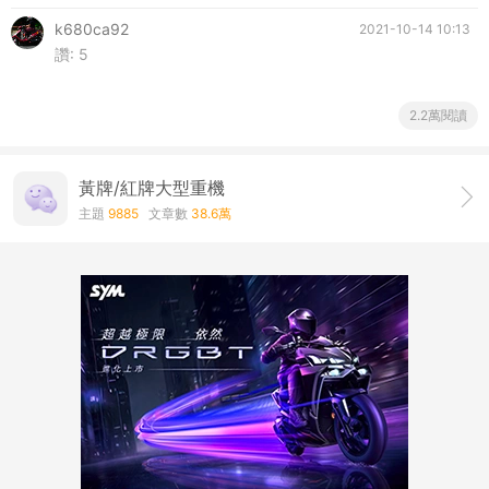
k680ca92
2021-10-14 10:13
讚:
5
2.2萬閱讀
黃牌/紅牌大型重機
主題
9885
文章數
38.6萬