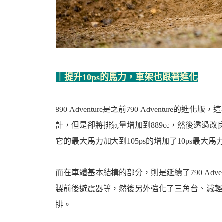
機
｜提升10ps的馬力，車架也跟著進化
890 Adventure是之前790 Adventure的
計，但是卻將排氣量增加到889cc，然後透過
車
它的最大馬力加大到105ps的增加了10ps最大馬
而在車體基本結構的部分，則是延續了790 Adv
製前後避震器等，然後另外強化了三角台、減輕
排。