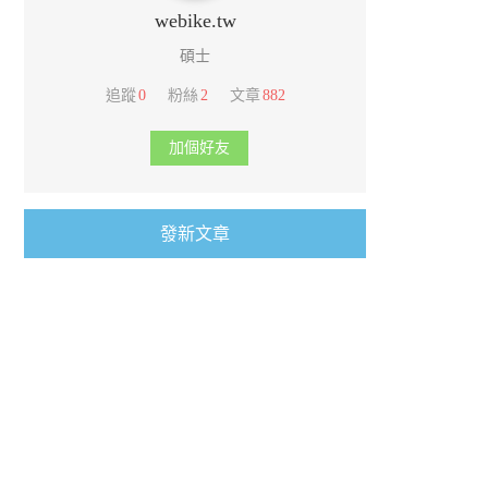
webike.tw
碩士
追蹤
0
粉絲
2
文章
882
加個好友
發新文章