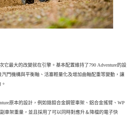
進化版，這次它最大的改變就在引擎。基本配置維持了790 Adventure的設
改良汽門機構與平衡軸、活塞輕量化及增加曲軸配重等變動，讓
力。
enture原本的設計，例如鉻鉬合金鋼管車架、鋁合金搖臂、WP
副車架重量，並且採用了可以同時對應升＆降檔的電子快