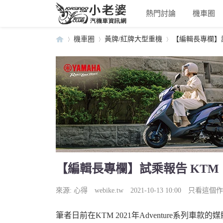
熱門討論
機車圈
機車圈
黃牌/紅牌大型重機
【編輯長專欄】試乘報
小
›
›
›
【編輯長專欄】試乘報告 KTM「89
老
來源:
心得
webike.tw
2021-10-13 10:00
只看這個作
筆者日前在KTM 2021年Adventure系列車款