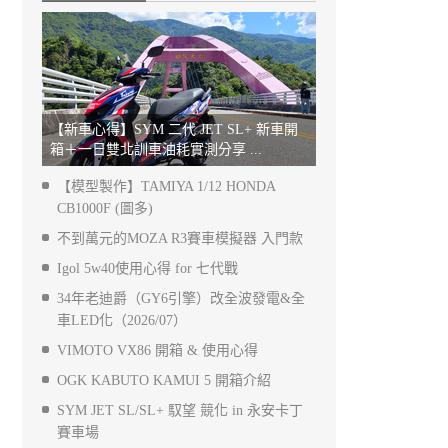
【新車心得】SYM 二代 JET SL+ 新車開
箱＋一日雙北訓車油耗實測分享 ...
【模型製作】TAMIYA 1/12 HONDA
CB1000F (圖多)
不到萬元的MOZA R3賽車模擬器 入門款
Igol 5w40使用心得 for 七代戰
34年老迪爵（GY6引擎）改全波發電&全
車LED化（2026/07）
VIMOTO VX86 開箱 & 使用心得
OGK KABUTO KAMUI 5 開箱介紹
SYM JET SL/SL+ 馭望 競化 in 永安卡丁
賽車場