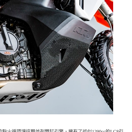
點火循環讓這顆並列雙缸引擎，擁有了近似1290cc的LC8引