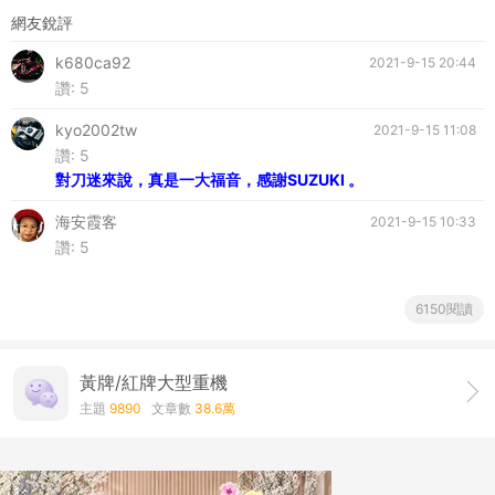
網友銳評
k680ca92
2021-9-15 20:44
讚:
5
kyo2002tw
2021-9-15 11:08
讚:
5
對刀迷來說，真是一大福音，感謝SUZUKI 。
海安霞客
2021-9-15 10:33
讚:
5
6150閱讀
黃牌/紅牌大型重機
主題
9890
文章數
38.6萬