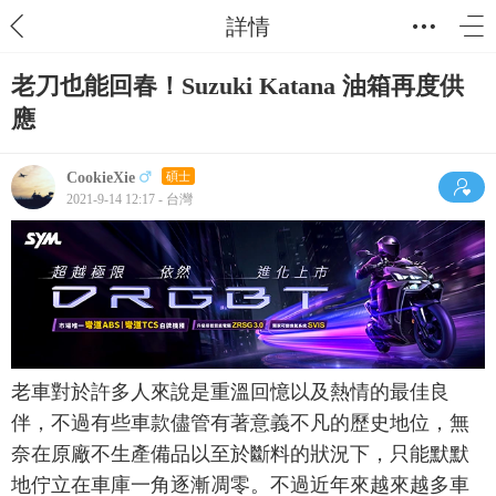
詳情
老刀也能回春！Suzuki Katana 油箱再度供
應
CookieXie
碩士
2021-9-14 12:17 - 台灣
老車對於許多人來說是重溫回憶以及熱情的最佳良
伴，不過有些車款儘管有著意義不凡的歷史地位，無
奈在原廠不生產備品以至於斷料的狀況下，只能默默
地佇立在車庫一角逐漸凋零。不過近年來越來越多車