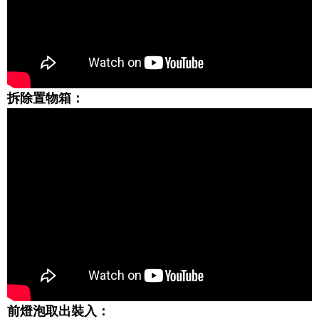
拆除置物箱：
前燈泡取出裝入：