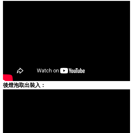
後燈泡取出裝入：