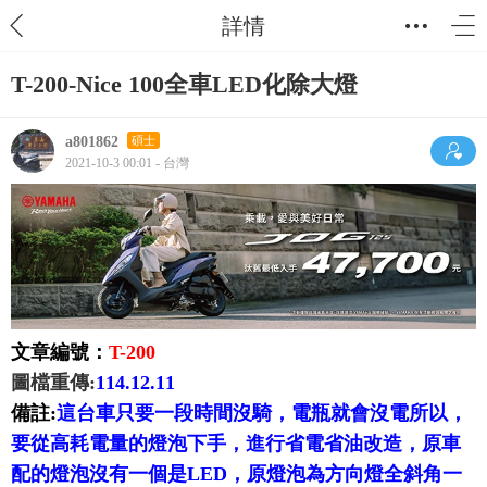
詳情
T-200-Nice 100全車LED化除大燈
a801862
碩士
2021-10-3 00:01 - 台灣
文章編號：
T-200
圖檔重傳:
114.12.11
備註:
這台車只要一段時間沒騎，電瓶就會沒電所以，
要從高耗電量的燈泡下手，進行省電省油改造，原車
配的燈泡沒有一個是LED，原燈泡為方向燈全斜角一