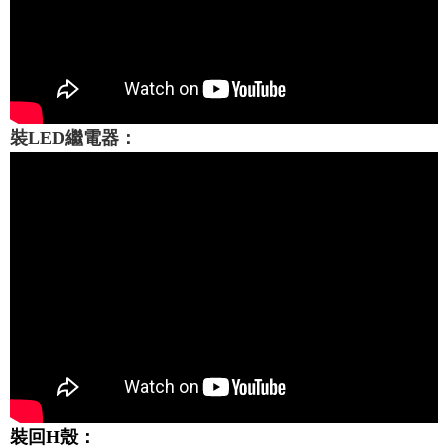
裝LED繼電器：
裝回H殼：