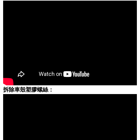
拆除車殼塑膠螺絲：