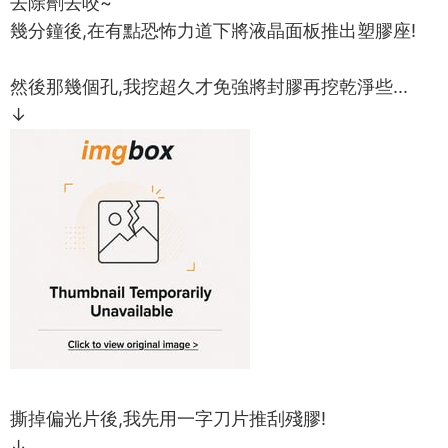
去除劑去咬~
幾分鐘後,在有點恐怖力道下將液晶面板推出塑膠座!
然後那幾個孔,我挖超久才免強將封膠再挖乾淨些...
↓
撕掉偏光片後,我先用一字刀片推刮殘膠!
↓