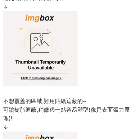
↓
不想覆蓋的區域,難用貼紙遮蔽的~
可塗樹脂遮蔽,稍微稀一點容易塑型(像是表面張力原
理)!
↓