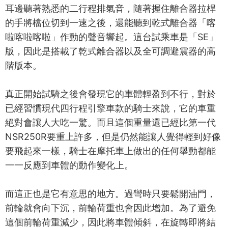
耳邊聽著熟悉的二行程排氣音，隨著握住離合器拉桿
的手將檔位切到一速之後，還能聽到乾式離合器「喀
啦喀啦喀啦」作動的聲音響起。這台試乘車是「SE」
版，因此是搭載了乾式離合器以及全可調避震器的高
階版本。
真正開始試騎之後會發現它的車體輕盈到不行，對於
已經習慣現代四行程引擎車款的騎士來說，它的車重
絕對會讓人大吃一驚。而且這個重量還已經比第一代
NSR250R要重上許多，但是仍然能讓人覺得輕到好像
要飛起來一樣，騎士在摩托車上做出的任何舉動都能
一一反應到車體的動作變化上。
而這正也是它有意思的地方。過彎時只要鬆開油門，
前輪就會向下沉，前輪荷重也會因此增加。為了避免
這個前輪荷重減少，因此將車體傾斜，在旋轉即將結