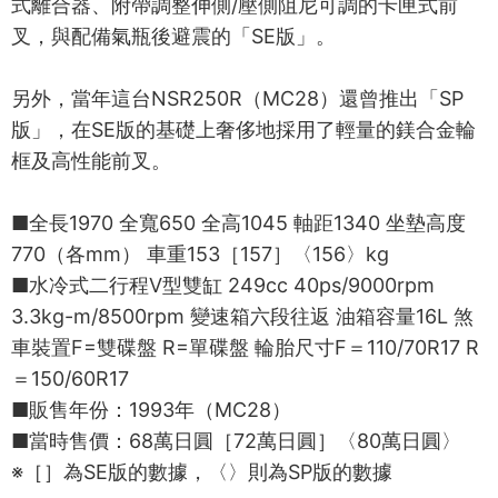
式離合器、附帶調整伸側/壓側阻尼可調的卡匣式前
叉，與配備氣瓶後避震的「SE版」。
另外，當年這台NSR250R（MC28）還曾推出「SP
版」，在SE版的基礎上奢侈地採用了輕量的鎂合金輪
框及高性能前叉。
■全長1970 全寬650 全高1045 軸距1340 坐墊高度
770（各mm） 車重153［157］〈156〉kg
■水冷式二行程V型雙缸 249cc 40ps/9000rpm
3.3kg-m/8500rpm 變速箱六段往返 油箱容量16L 煞
車裝置F=雙碟盤 R=單碟盤 輪胎尺寸F＝110/70R17 R
＝150/60R17
■販售年份：1993年（MC28）
■當時售價：68萬日圓［72萬日圓］〈80萬日圓〉
※［］為SE版的數據，〈〉則為SP版的數據