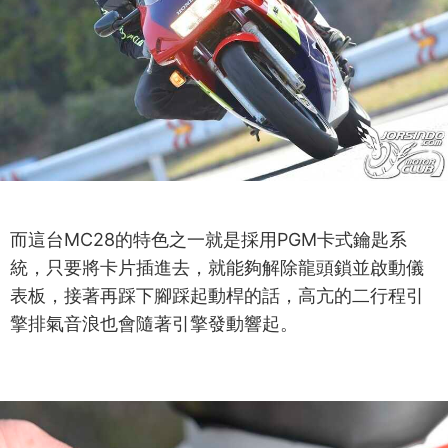
而這台MC28的特色之一就是採用PGM卡式鑰匙系
統，只要將卡片插進去，就能夠解除龍頭鎖並啟動儀
表板，接著再踩下腳踩起動桿的話，高亢的二行程引
擎排氣音浪也會隨著引擎發動響起。