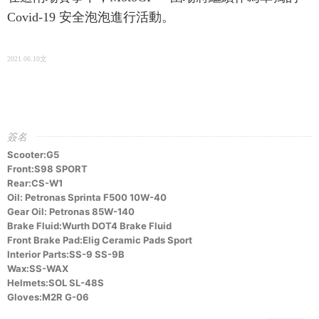
Covid-19 安全泡泡進行活動。
2021.06.10文
https://www.motogp.com/en/news/2021/06/10/red-bull-ring-to-welcome-fans-back-to-motogp/378673
簽名
Scooter:G5
Front:S98 SPORT
Rear:CS-W1
Oil: Petronas Sprinta F500 10W-40
Gear Oil: Petronas 85W-140
Brake Fluid:Wurth DOT4 Brake Fluid
Front Brake Pad:Elig Ceramic Pads Sport
Interior Parts:SS-9 SS-9B
Wax:SS-WAX
Helmets:SOL SL-48S
Gloves:M2R G-06