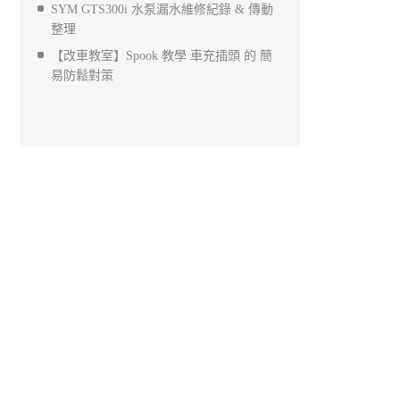
SYM GTS300i 水泵漏水維修紀錄 & 傳動
整理
【改車教室】Spook 教學 車充插頭 的 簡
易防鬆對策