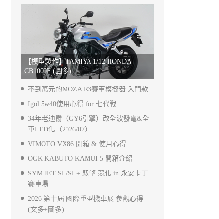
【模型製作】TAMIYA 1/12 HONDA
CB1000F (圖多)
不到萬元的MOZA R3賽車模擬器 入門款
Igol 5w40使用心得 for 七代戰
34年老迪爵（GY6引擎）改全波發電&全
車LED化（2026/07）
VIMOTO VX86 開箱 & 使用心得
OGK KABUTO KAMUI 5 開箱介紹
SYM JET SL/SL+ 馭望 競化 in 永安卡丁
賽車場
2026 第十屆 國際重型機車展 參觀心得
(文多+圖多)