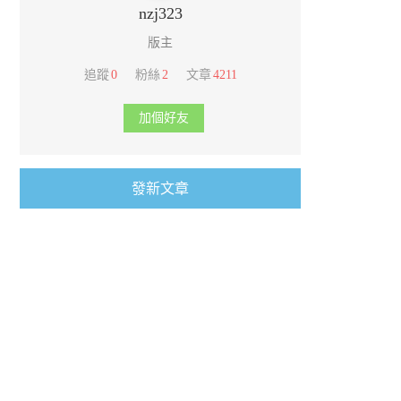
nzj323
版主
追蹤
0
粉絲
2
文章
4211
加個好友
發新文章