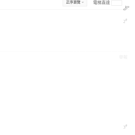
正序瀏覽
電梯直達
#
2
舉報
#
3