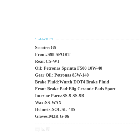
Scooter:G5
Front:S98 SPORT
Rear:CS-W1
Oil: Petronas Sprinta F500 10W-40
Gear Oil: Petronas 85W-140
Brake Fluid:Wurth DOT4 Brake Fluid
Front Brake Pad:Elig Ceramic Pads Sport
Interior Parts:SS-9 SS-9B
Wax:SS-WAX
Helmets:SOL SL-48S
Gloves:M2R G-06
回覆