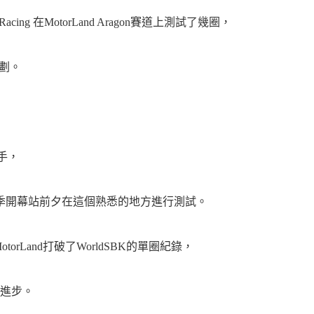
ry Racing 在MotorLand Aragon賽道上測試了幾圈，
計劃。
車手，
021賽季開幕站前夕在這個熟悉的地方進行測試。
torLand打破了WorldSBK的單圈紀錄，
一起進步。