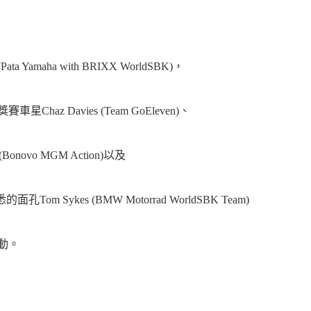
ta Yamaha with BRIXX WorldSBK)，
車星Chaz Davies (Team GoEleven)、
er (Bonovo MGM Action)以及
還有熟悉的面孔Tom Sykes (BMW Motorrad WorldSBK Team)
活動。