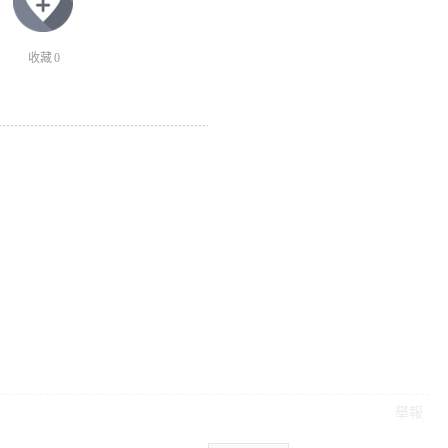
收藏
0
舉報