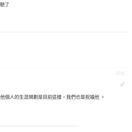
奔馳了
舉報
#
4
但他個人的生涯規劃是目前這樣，我們也是祝福他 。