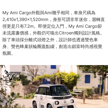
My Ami Cargo外觀與Ami幾乎相同，車身尺碼為
2,410x1,390x1,520mm，身形可謂非常迷你，迴轉直
徑更是只有7.2m。即便定位入門，My Ami Cargo卻
未流露廉價感，外觀仍可嗅出Citroen獨到設計風格。
除了車頭採分離式頭燈之外，設計師也透過雙色車
身、雙色蜂巢狀輪圈蓋點綴，創造出頗富時尚感視覺
氛圍。