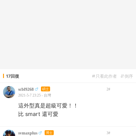
17回復
只看此作者
倒序
scbl9268
碩士
2
#
2021-5-7 23:25 - 台灣
這外型真是超級可愛！！
比 smart 還可愛
svmaxplus
博士
3
#