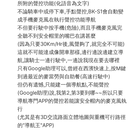
所附的聲控功能(化語音為文字)
不論騎車中或停下車,手點聲控,BK-S1會自動變
成手機麥克風在執行聲控功能導航
不但要行駛中按手機(危險),而且手機麥克風完
全聽不到安全帽里的嘴巴在講甚麼
(因為只要30Km/Hr後,風聲夠了,就完全不可能)
這就不可能達成像開車那樣,邊行邊說邊建立導
航,讓騎士一邊行駛中,一邊說我現在要去哪裡
只有Google助理可以,曾經在西濱快速上,按M鍵
到過最近的麥當勞與自助餐(高速行駛中)
但仍有遺憾,只能建一個導航點,不能聲控
(Google助理)說,我第2,第3要到哪~~所以只要
導航專門APP的聲控若能讓安全帽內的麥克風執
行
(尤其是有3D交流路面立體地圖與重機可行路徑
的"導航王"APP)