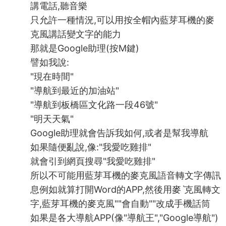
講電話,聽音樂
只允許一種情況,可以用按全帽內藍芽耳機的麥
克風講話變文字的能力
那就是Google助理(按M鍵)
譬如我說:
"現在時間"
"導航到最近的加油站"
"導航到板橋區文化路一段46號"
"明天天氣"
Google助理就會告訴我如何,或者是幫我導航
如果隨便亂說,像:"我愛吃雞排"
就會引到網頁搜尋"我愛吃雞排"
所以不可能用藍芽耳機的麥克風語音轉文字傳訊
息例如就算打開Word的APP,然後用麥ˋ克風轉文
字,藍芽耳機的麥克風""會自動""改成手機話筒
如果是各大導航APP(像"導航王","Google導航")