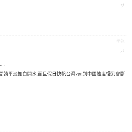
#
3
舉報
#
4
..
談平淡如白開水,而且假日快帆台灣vpn到中國速度慢到會斷