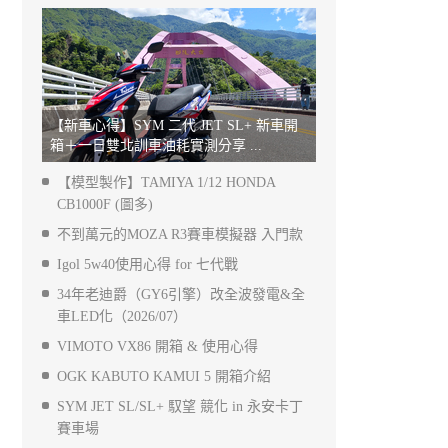
【新車心得】SYM 二代 JET SL+ 新車開
箱＋一日雙北訓車油耗實測分享 ...
【模型製作】TAMIYA 1/12 HONDA
CB1000F (圖多)
不到萬元的MOZA R3賽車模擬器 入門款
Igol 5w40使用心得 for 七代戰
34年老迪爵（GY6引擎）改全波發電&全
車LED化（2026/07）
VIMOTO VX86 開箱 & 使用心得
OGK KABUTO KAMUI 5 開箱介紹
SYM JET SL/SL+ 馭望 競化 in 永安卡丁
賽車場