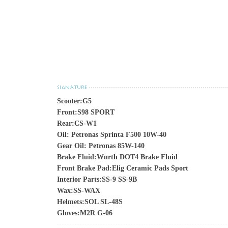
Scooter:G5
Front:S98 SPORT
Rear:CS-W1
Oil: Petronas Sprinta F500 10W-40
Gear Oil: Petronas 85W-140
Brake Fluid:Wurth DOT4 Brake Fluid
Front Brake Pad:Elig Ceramic Pads Sport
Interior Parts:SS-9 SS-9B
Wax:SS-WAX
Helmets:SOL SL-48S
Gloves:M2R G-06