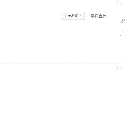
舉報
正序瀏覽
電梯直達
#
2
舉報