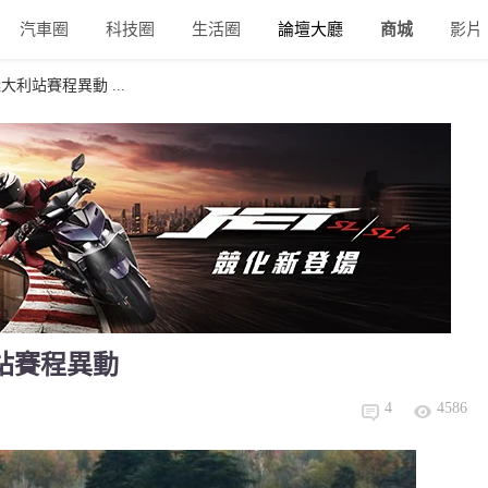
汽車圈
科技圈
生活圈
論壇大廳
商城
影片
1義大利站賽程異動 ...
大利站賽程異動
4
4586