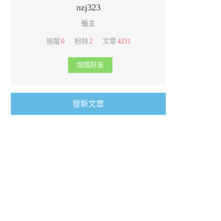
nzj323
版主
追蹤
0
粉絲
2
文章
4211
加個好友
發新文章