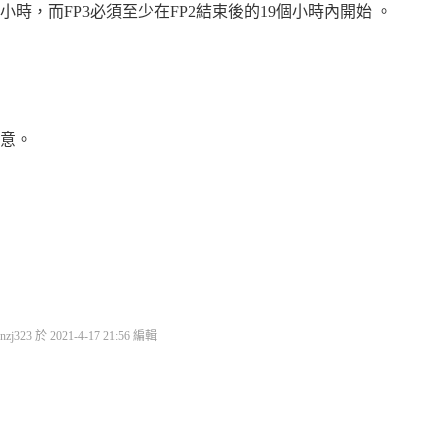
，而FP3必須至少在FP2結束後的19個小時內開始 。
意。
-imola-weekend-timetable-full-details.12vf4JGyyqsuIAXyNaMViC.html
323 於 2021-4-17 21:56 編輯