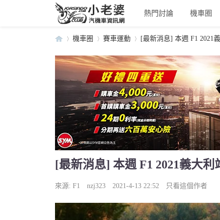
熱門討論
機車圈
機車圈
賽車運動
[最新消息] 本週 F1 202
小
›
›
›
[最新消息] 本週 F1 2021義
老
來源:
F1
nzj323
2021-4-13 22:52
只看這個作者