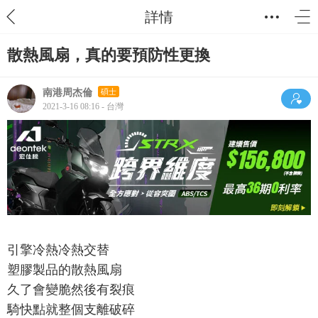
詳情
散熱風扇，真的要預防性更換
南港周杰倫
碩士
2021-3-16 08:16 - 台灣
引擎冷熱冷熱交替
塑膠製品的散熱風扇
久了會變脆然後有裂痕
騎快點就整個支離破碎