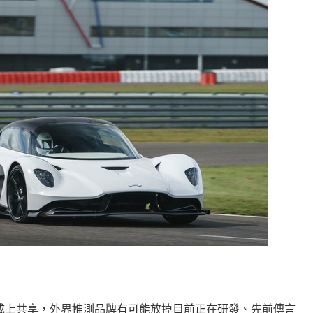
enz在動力總成上共享，外界推測品牌有可能放掉目前正在研發、先前傳言