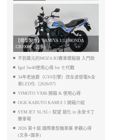
【模型製作】TAMIYA 1/12 HONDA
CB1000F (圖多)
不到萬元的MOZA R3賽車模擬器 入門款
Igol 5w40使用心得 for 七代戰
34年老迪爵（GY6引擎）改全波發電&全
車LED化（2026/07）
VIMOTO VX86 開箱 & 使用心得
OGK KABUTO KAMUI 5 開箱介紹
SYM JET SL/SL+ 馭望 競化 in 永安卡丁
賽車場
2026 第十屆 國際重型機車展 參觀心得
(文多+圖多)