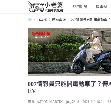
熱門討論
機車圈
汽車圈
歐系車廠
007情報員只能開電動車了？傳A
小
›
›
›
007情報員只能開電動車了？傳Ast
EV
老
來源:
ASTON MARTIN
joey2348
2021-3-9 18:24