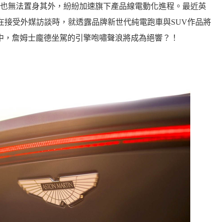
也無法置身其外，紛紛加速旗下產品線電動化進程。最近英
 Stroll，在接受外媒訪談時，就透露品牌新世代純電跑車與SUV作品將
電影中，詹姆士龐德坐駕的引擎咆嘯聲浪將成為絕響？！