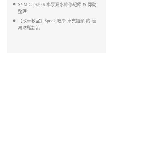
SYM GTS300i 水泵漏水維修紀錄 & 傳動
整理
【改車教室】Spook 教學 車充插頭 的 簡
易防鬆對策