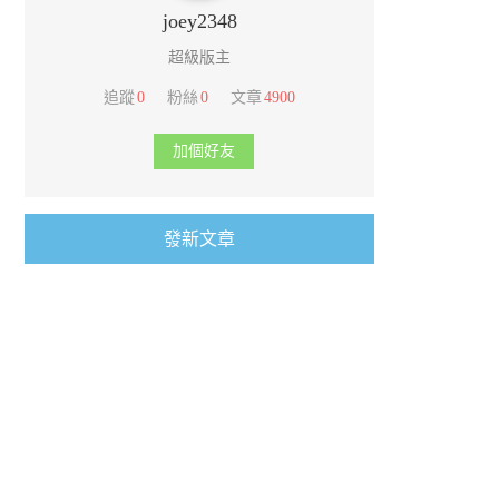
joey2348
超級版主
追蹤
0
粉絲
0
文章
4900
加個好友
發新文章