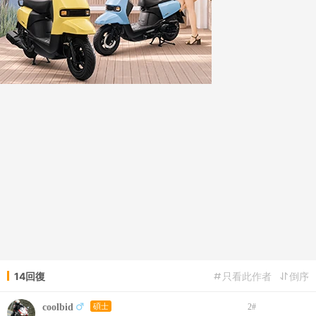
14回復
只看此作者
倒序
coolbid
碩士
2
#