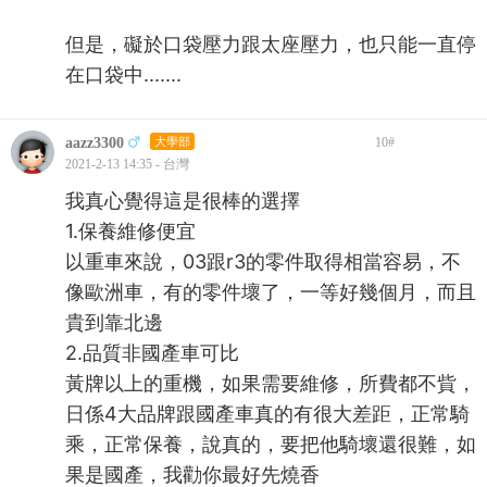
但是，礙於口袋壓力跟太座壓力，也只能一直停
在口袋中.......
aazz3300
大學部
10
#
2021-2-13 14:35 - 台灣
我真心覺得這是很棒的選擇
1.保養維修便宜
以重車來說，03跟r3的零件取得相當容易，不
像歐洲車，有的零件壞了，一等好幾個月，而且
貴到靠北邊
2.品質非國產車可比
黃牌以上的重機，如果需要維修，所費都不貲，
日係4大品牌跟國產車真的有很大差距，正常騎
乘，正常保養，說真的，要把他騎壞還很難，如
果是國產，我勸你最好先燒香