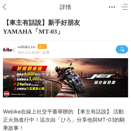
詳情
【車主有話說】新手好朋友
YAMAHA「MT-03」
webike.tw
碩士
2021-2-4 20:00 - 台灣
Webike在線上社交平臺舉辦的 【車主有話說】 活動
正火熱進行中！這次由「ひろ」分享他與MT-03的騎
乘故事！