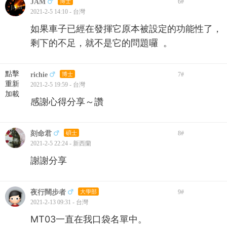
JAM
博士
6
#
2021-2-5 14:10 - 台灣
如果車子已經在發揮它原本被設定的功能性了，
剩下的不足，就不是它的問題囉 。
點擊
richie
博士
7
#
重新
2021-2-5 19:59 - 台灣
加載
感謝心得分享～讚
刻命君
碩士
8
#
2021-2-5 22:24 - 新西蘭
謝謝分享
夜行闊步者
大學部
9
#
2021-2-13 09:31 - 台灣
MT03一直在我口袋名單中。