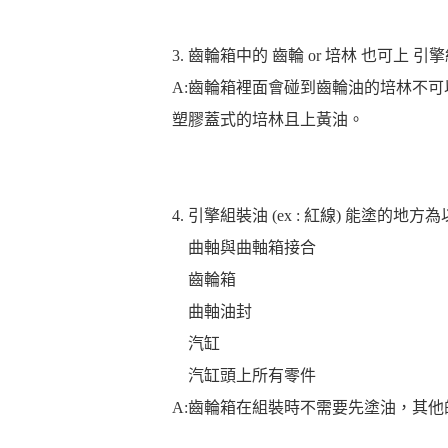
3. 齒輪箱中的 齒輪 or 培林 也可上 引擎組裝
A:齒輪箱裡面會碰到齒輪油的培林不
塑膠蓋式的培林且上黃油。
4. 引擎組裝油 (ex : 紅線) 能塗的地方
曲軸與曲軸箱接合
齒輪箱
曲軸油封
汽缸
汽缸頭上所有零件
A:齒輪箱在組裝時不需要先塗油，其