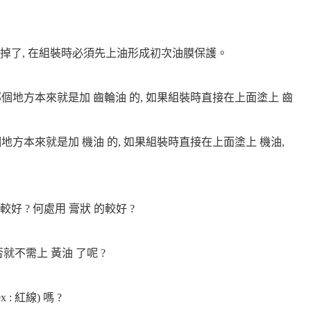
洗掉了, 在組裝時必須先上油形成初次油膜保護。
因為那個地方本來就是加 齒輪油 的, 如果組裝時直接在上面塗上 齒
那個地方本來就是加 機油 的, 如果組裝時直接在上面塗上 機油,
好 ? 何處用 膏狀 的較好 ?
是否就不需上 黃油 了呢 ?
: 紅線) 嗎 ?