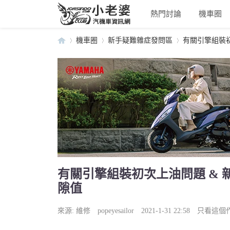
熱門討論
機車圈
機車圈
新手疑難雜症發問區
有關引擎組裝初次上
小
›
›
›
有關引擎組裝初次上油問題 & 新G6
隙值
老
來源:
維修
popeyesailor
2021-1-31 22:58
只看這個