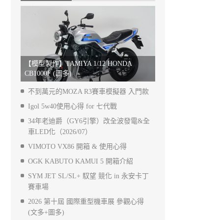
【模型製作】TAMIYA 1/12 HONDA
CB1000F (圖多)
不到萬元的MOZA R3賽車模擬器 入門款
Igol 5w40使用心得 for 七代戰
34年老迪爵（GY6引擎）改全波發電&全
車LED化（2026/07）
VIMOTO VX86 開箱 & 使用心得
OGK KABUTO KAMUI 5 開箱介紹
SYM JET SL/SL+ 馭望 競化 in 永安卡丁
賽車場
2026 第十屆 國際重型機車展 參觀心得
(文多+圖多)