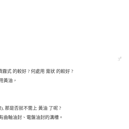
#
3
霧式 的較好 ? 何處用 膏狀 的較好 ?
用黃油，
線), 那是否就不需上 黃油 了呢 ?
只有曲軸油封、電盤油封的溝槽。