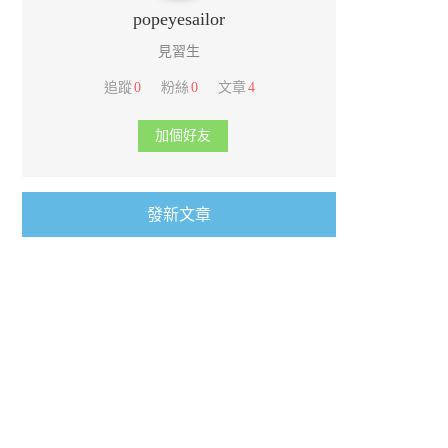
popeyesailor
見習生
追蹤
0
粉絲
0
文章
4
加個好友
發新文章