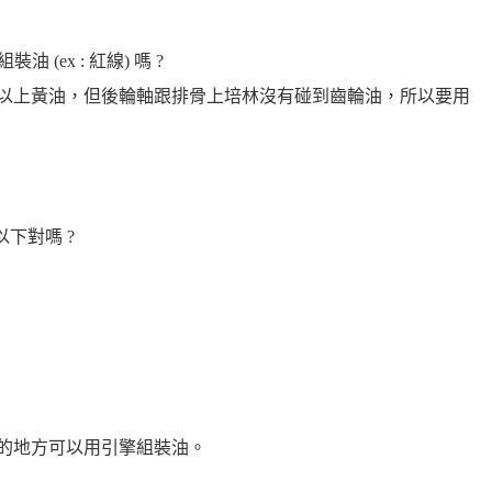
油 (ex : 紅線) 嗎 ?
可以上黃油，但後輪軸跟排骨上培林沒有碰到齒輪油，所以要用
為以下對嗎 ?
他的地方可以用引擎組裝油。