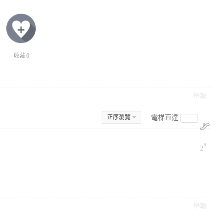
收藏
0
舉報
正序瀏覽
電梯直達
#
2
舉報