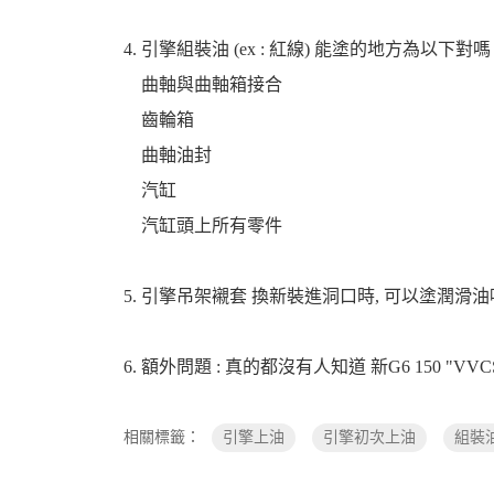
4. 引擎組裝油 (ex : 紅線) 能塗的地方為以下對嗎 
機
曲軸與曲軸箱接合
齒輪箱
曲軸油封
汽缸
汽缸頭上所有零件
車
5. 引擎吊架襯套 換新裝進洞口時, 可以塗潤滑油
6. 額外問題 : 真的都沒有人知道 新G6 150 "VV
相關標籤：
引擎上油
引擎初次上油
組裝