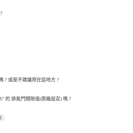
?
嗎 ? 或是不建議用在這地方 ?
CS" 的 排氣門間隙值(原廠設定) 嗎 ?
油