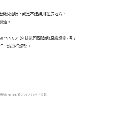
塗潤滑油嗎 ? 或是不建議用在這地方 ?
滑油。
50 "VVCS" 的 排氣門間隙值(原廠設定) 嗎 ?
車行，請車行調整。
由 ara-han 於 2021-2-1 02:07 編輯