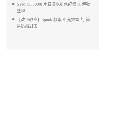
SYM GTS300i 水泵漏水維修紀錄 & 傳動
整理
【改車教室】Spook 教學 車充插頭 的 簡
易防鬆對策