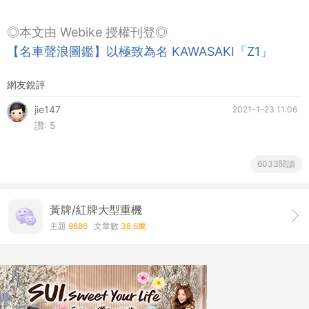
◎本文由 Webike 授權刊登◎
【名車聲浪圖鑑】以極致為名 KAWASAKI「Z1」
網友銳評
jie147
2021-1-23 11:06
讚:
5
6033閱讀
黃牌/紅牌大型重機
主題
9886
文章數
38.6萬