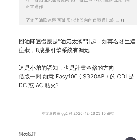
正常運作
至於回油降速慢,可能跟化油器內的負壓膜比較 ...
回油降速慢應是"油氣太淡"引起，如莫名發生這
症狀，8成是引擎系統有漏氣
這是小弟的認知，也是計畫查修的方向
借版一問:如意 Easy100 ( SG20AB ) 的 CDI 是
DC 或 AC 點火?
本文最後由 gg2 於 2020-12-28 23:15 編輯
網友銳評