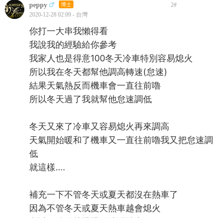
peppy
博士
2
#
2020-12-28 02:09 - 台灣
你打一大串我懶得看
我說我的經驗給你參考
我家人也是得意100冬天冷車特別容易熄火
所以我在冬天都幫他調高轉速(怠速)
結果天氣熱反而機車會一直往前嚕
所以冬天過了我就幫他怠速調低
冬天又來了冷車又容易熄火再來調高
天氣開始暖和了機車又一直往前嚕我又把怠速調
低
就這樣....
補充一下不管冬天或夏天都沒在熱車了
因為不管冬天或夏天熱車越會熄火