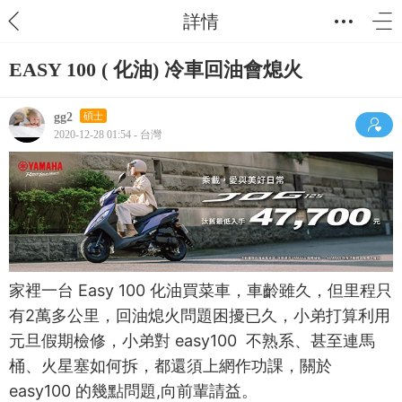
詳情
EASY 100 ( 化油) 冷車回油會熄火
gg2
碩士
2020-12-28 01:54 - 台灣
家裡一台 Easy 100 化油買菜車，車齡雖久，但里程只
有2萬多公里，回油熄火問題困擾已久，小弟打算利用
元旦假期檢修，小弟對 easy100 不熟系、甚至連馬
桶、火星塞如何拆，都還須上網作功課，關於
easy100 的幾點問題,向前輩請益。