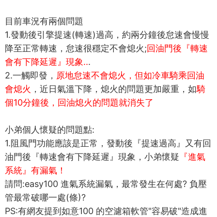
目前車況有兩個問題
1.發動後引擎提速(轉速)過高，約兩分鐘後怠速會慢慢
降至正常轉速，怠速很穩定不會熄火;
回油門後『轉速
會有下降延遲』現象..
.
2.一觸即發，
原地怠速不會熄火，但如冷車騎乘回油
會熄火
，近日氣溫下降，熄火的問題更加嚴重，如
騎
個10分鐘後，回油熄火的問題就消失了
小弟個人懷疑的問題點:
1.阻風門功能應該是正常，發動後『提速過高』又有回
油門後『轉速會有下降延遲』現象，小弟懷疑
『進氣
系統』有漏氣！
請問:easy100 進氣系統漏氣，最常發生在何處? 負壓
管最常破哪一處(條)?
PS:有網友提到如意100 的空濾箱軟管"容易破"造成進