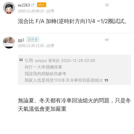
m2263
碩士
5
#
2020-12-28 08:25 - 台灣
混合比 F/A 加轉(逆時針方向)1/4 ~1/2圈試試。
gg2
原作者
6
#
2020-12-28 15:43 - 台灣
引用:
peppy 發表於 2020-12-28 02:09
你打一大串我懶得看
我說我的經驗給你參考
我家人也是得意100冬天冷車特別容易熄火
無論夏、冬天都有冷車回油熄火的問題，只是冬
天氣溫低會更加嚴重