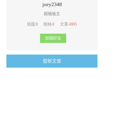
joey2348
超級版主
追蹤
0
粉絲
0
文章
4905
加個好友
發新文章