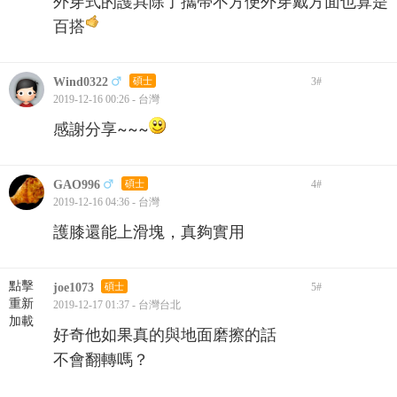
外穿式的護具除了攜帶不方便外穿戴方面也算是
百搭
Wind0322
碩士
3
#
2019-12-16 00:26 - 台灣
感謝分享~~~
GAO996
碩士
4
#
2019-12-16 04:36 - 台灣
護膝還能上滑塊，真夠實用
點擊
joe1073
碩士
5
#
重新
2019-12-17 01:37 - 台灣台北
加載
好奇他如果真的與地面磨擦的話
不會翻轉嗎？