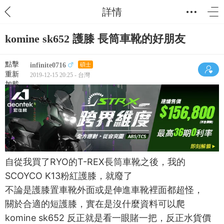
詳情
komine sk652 護膝 長筒車靴的好朋友
點擊
infinite0716
碩士
重新
2019-12-15 20:25 - 台灣
加載
自從我買了RYO的T-REX長筒車靴之後，我的
SCOYCO K13粉紅護膝，就廢了
不論是護膝置車靴外面或是伸進車靴裡面都超怪，
關於合適的短護膝，實在是沒什麼資料可以爬
komine sk652 反正就是看一眼賭一把，反正水貨價