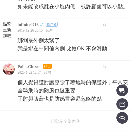
如果能改成氈在小腿內側，或許顧慮可以小點。
點擊
infinite0716
原作者
8
#
重新
2019-12-26 20:15 - 台灣
加載
綁到最外側太緊了
我是綁在中間偏內側.比較OK.不會滑動
PallasChiron
碩士
9
#
2020-1-22 12:57 - 台灣
個人覺得護肘護膝除了著地時的保護外，平常安
全騎乘時的防風也挺重要。
手肘與膝蓋也是防感冒容易忽略的點
已顯示全部內容