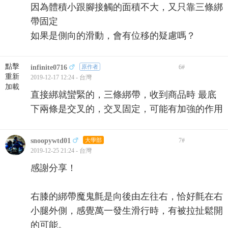
因為體積小跟腳接觸的面積不大，又只靠三條綁
帶固定
如果是側向的滑動，會有位移的疑慮嗎？
點擊
infinite0716
原作者
6
#
重新
2019-12-17 12:24 - 台灣
加載
直接綁就蠻緊的，三條綁帶，收到商品時 最底
下兩條是交叉的，交叉固定，可能有加強的作用
snoopywtd01
大學部
7
#
2019-12-25 21:24 - 台灣
感謝分享！
右膝的綁帶魔鬼氈是向後由左往右，恰好氈在右
小腿外側，感覺萬一發生滑行時，有被拉扯鬆開
的可能。