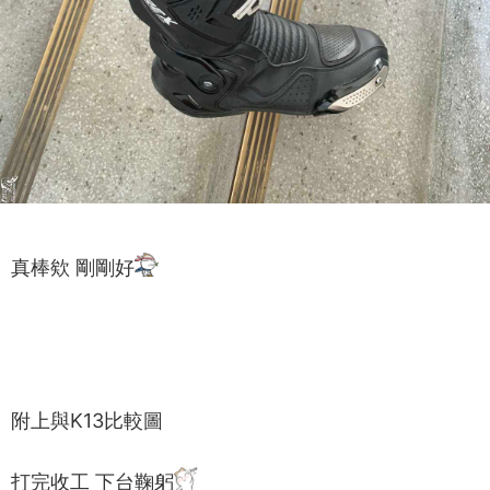
真棒欸 剛剛好
附上與K13比較圖
打完收工 下台鞠躬