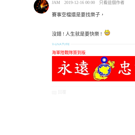
JAM
2019-12-16 00:00
只看這個作者
賽事空檔還是要找樂子，
沒錯 ! 人生就是要快樂 !
海軍陸戰隊簽到版
回覆