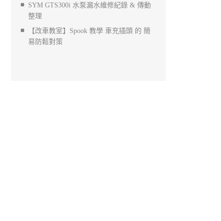
SYM GTS300i 水泵漏水維修紀錄 & 傳動
整理
【改車教室】Spook 教學 車充插頭 的 簡
易防鬆對策