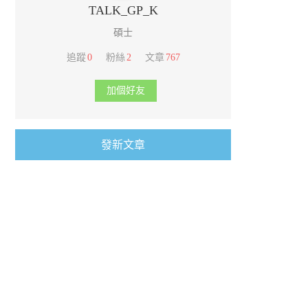
TALK_GP_K
碩士
追蹤
0
粉絲
2
文章
767
加個好友
發新文章