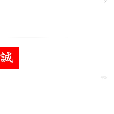
#
2
舉報