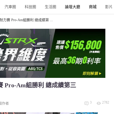
汽車圈
科技圈
生活圈
論壇大廳
商城
影片
耐力賽 Pro-Am組勝利 總成績第 ...
賽 Pro-Am組勝利 總成績第三
3
2782
個作者