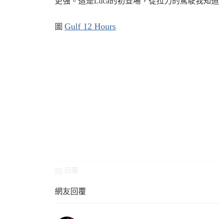
更強。這是Luca的初登場，從拉力的駕駛我知
Gulf 12 Hours
圖
回覆
網友回覆