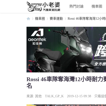
熱門討論
機車圈
機車圈
賽車運動
Rossi 46車隊奪海灣12小時
小
›
›
›
Rossi 46車隊奪海灣12小時耐力
名
老
來源:
其他
TALK_GP_K
2019-12-15 09:38
只看這