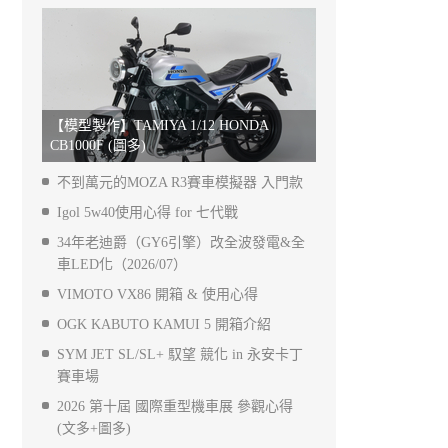
【模型製作】TAMIYA 1/12 HONDA
CB1000F (圖多)
不到萬元的MOZA R3賽車模擬器 入門款
Igol 5w40使用心得 for 七代戰
34年老迪爵（GY6引擎）改全波發電&全
車LED化（2026/07）
VIMOTO VX86 開箱 & 使用心得
OGK KABUTO KAMUI 5 開箱介紹
SYM JET SL/SL+ 馭望 競化 in 永安卡丁
賽車場
2026 第十屆 國際重型機車展 參觀心得
(文多+圖多)