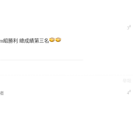
#
3
o-Am組勝利 總成績第三名
舉報
#
4
者