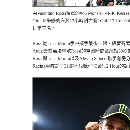
由Valentino Rossi領軍的#46 Monster VR46
機
Circuit)舉辦的海灣12小時耐力賽( Gulf 12
排第三名。
Rossi從Luca Marini手中接手最後一趟，儘管有著五
Audi)最終無法擊敗Rossi的單圈時間並縮短30秒的優勢
Rossi與Luca Marini以及Alessio Sal
Racing車隊跑了316圈也刷新了Gulf 12 Hour的
車