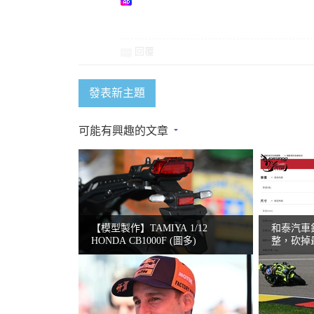
回覆
發表新主題
可能有興趣的文章
【模型製作】TAMIYA 1/12
和泰汽車針
HONDA CB1000F (圖多)
整，砍掉