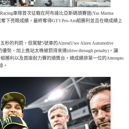
 Kessel Racing車隊首次征戰在阿布達比亞斯碼頭賽道(Yas Marina
 Hour)就奪下亮眼成績，最終奪得GT3 Pro-Am組勝利並且在總成績上
秒的判罰，但駕駛5號車的Alzen(Uwe Alzen Automotive
，加上進站太晚被罰得來速(drive-through penalty)，讓
ucci聯手奪得分組勝利以及首座耐力賽的頒獎台，總成績排第一位的Attempto
記錄。