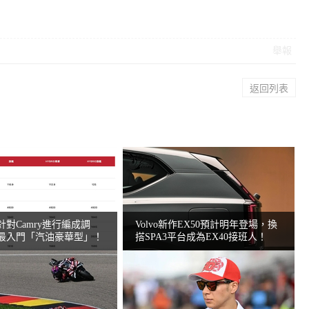
舉報
返回列表
對Camry進行編成調
Volvo新作EX50預計明年登場，換
最入門「汽油豪華型」！
搭SPA3平台成為EX40接班人！