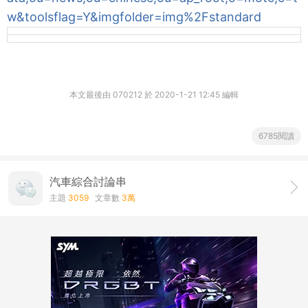
w&toolsflag=Y&imgfolder=img%2Fstandard
本文最後由 070212 於 2020-1-21 12:45 編輯
6785閱讀
汽車綜合討論串
主題
3059
文章數
3萬