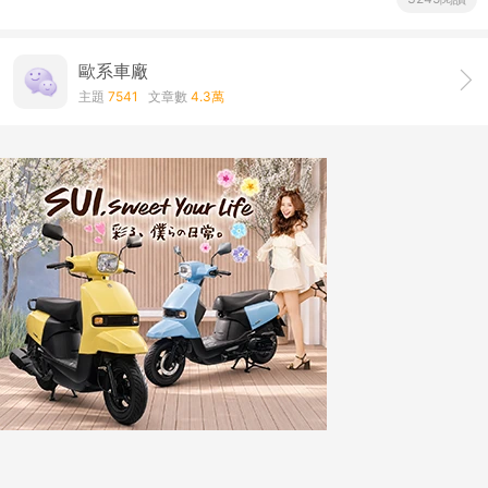
歐系車廠
主題
7541
文章數
4.3萬