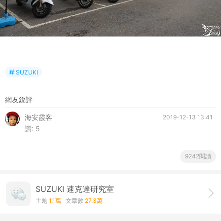
SUZUKI
網友銳評
海安霞客
2019-12-13 13:41
讚:
5
9242閱讀
SUZUKI 速克達研究室
主題
1.1萬
文章數
27.3萬