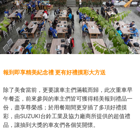
報到即享精美紀念禮 更有好禮摸彩大方送
除了美食當前，更要讓車主們滿載而歸，此次重車早
午餐盃，前來參與的車主們皆可獲得精美報到禮品一
份，盡享尊榮感；於用餐期間更穿插了多項好禮摸
彩，由SUZUKI台鈴工業及協力廠商所提供的超值禮
品，讓抽到大獎的車友們各個笑開懷。