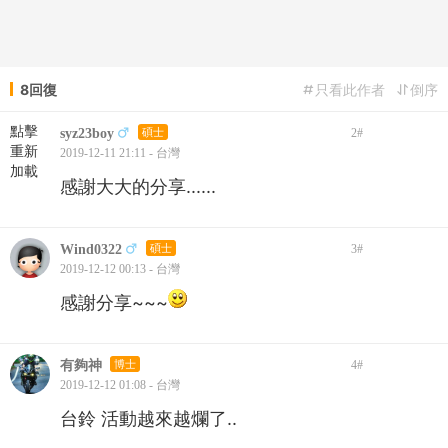
8回復
只看此作者
倒序
點擊
syz23boy
碩士
2
#
重新
2019-12-11 21:11 - 台灣
加載
感謝大大的分享......
Wind0322
碩士
3
#
2019-12-12 00:13 - 台灣
感謝分享~~~
有夠神
博士
4
#
2019-12-12 01:08 - 台灣
台鈴 活動越來越爛了..