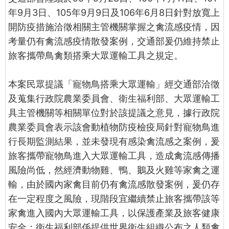
年9月3日、105年9月9日及106年6月8日針對放寬上
開防疫措施洽徵相關主管機關掌握之禽流感疫情，因
考量仍有禽流感疫情散發案例，交通部爰仍維持禁止
旅客攜帶鳥禽類搭乘大眾運輸工具之規定。
本案民眾提議「寵物鳥搭乘大眾運輸」經交通部洽徵
及蒐集行政院農業委員會、衛生福利部、大眾運輸工
具主管機關等相關單位對於該提議之意見，據行政院
農業委員會表示該會動植物防疫檢疫局針對寵物鳥進
行長期監測結果，並未發現有感染禽流感之案例，爰
旅客攜帶寵物鳥進入大眾運輸工具，造成禽流感傳播
風險尚低，然經濟動物雞、鴨、鵝及火雞等家禽之運
輸，由於國內家禽目前仍有禽流感散發案例，爰仍存
在一定程度之風險，現階段宜繼續禁止旅客攜帶該等
家禽進入國內大眾運輸工具，以保護產業及旅客健康
安全；衛生福利部係提供世界衛生組織公布之人類禽