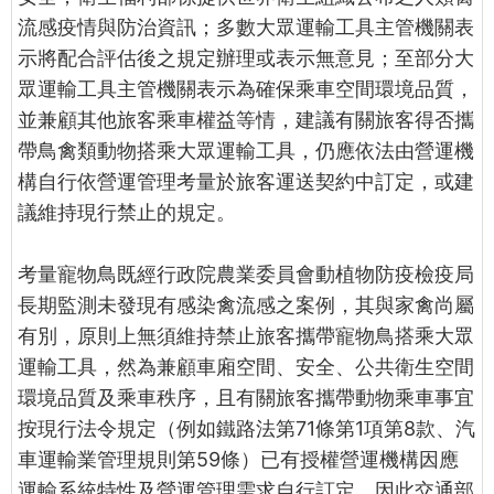
流感疫情與防治資訊；多數大眾運輸工具主管機關表
示將配合評估後之規定辦理或表示無意見；至部分大
眾運輸工具主管機關表示為確保乘車空間環境品質，
並兼顧其他旅客乘車權益等情，建議有關旅客得否攜
帶鳥禽類動物搭乘大眾運輸工具，仍應依法由營運機
構自行依營運管理考量於旅客運送契約中訂定，或建
議維持現行禁止的規定。
考量寵物鳥既經行政院農業委員會動植物防疫檢疫局
長期監測未發現有感染禽流感之案例，其與家禽尚屬
有別，原則上無須維持禁止旅客攜帶寵物鳥搭乘大眾
運輸工具，然為兼顧車廂空間、安全、公共衛生空間
環境品質及乘車秩序，且有關旅客攜帶動物乘車事宜
按現行法令規定（例如鐵路法第71條第1項第8款、汽
車運輸業管理規則第59條）已有授權營運機構因應
運輸系統特性及營運管理需求自行訂定，因此交通部