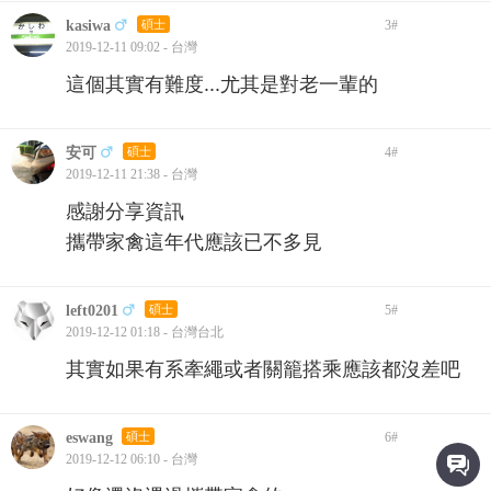
kasiwa
碩士
3
#
2019-12-11 09:02 - 台灣
這個其實有難度...尤其是對老一輩的
安可
碩士
4
#
2019-12-11 21:38 - 台灣
感謝分享資訊
攜帶家禽這年代應該已不多見
left0201
碩士
5
#
2019-12-12 01:18 - 台灣台北
其實如果有系牽繩或者關籠搭乘應該都沒差吧
eswang
碩士
6
#
2019-12-12 06:10 - 台灣