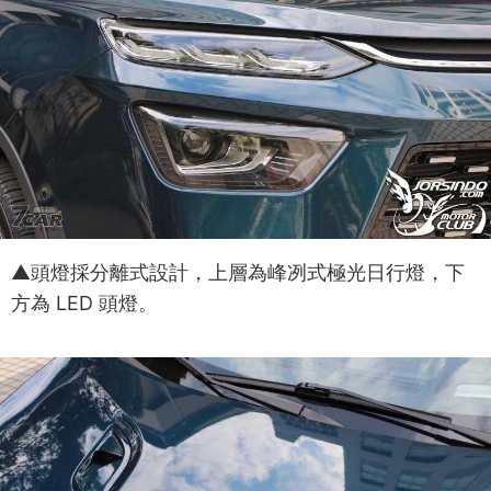
▲頭燈採分離式設計，上層為峰冽式極光日行燈，下
方為 LED 頭燈。