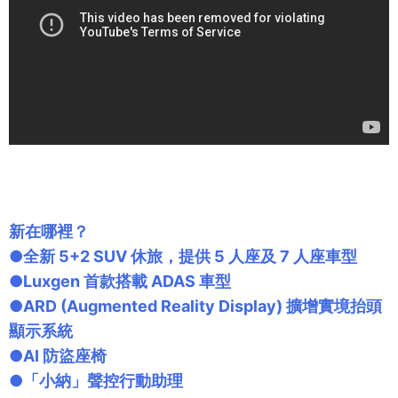
新在哪裡？
●全新 5+2 SUV 休旅，提供 5 人座及 7 人座車型
●Luxgen 首款搭載 ADAS 車型
●ARD (Augmented Reality Display) 擴增實境抬頭
顯示系統
●AI 防盜座椅
●「小納」聲控行動助理