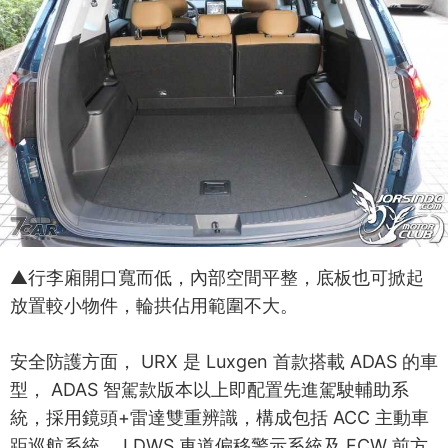
▲行李廂開口寬而低，內部空間平整，底板也可掀起
放置較小物件，輪拱佔用範圍不大。
安全防護方面， URX 是 Luxgen 首款搭載 ADAS 的車
型， ADAS 智駕款版本以上即配置先進駕駛輔助系
統，採用鏡頭+雷達雙重辨識，構成包括 ACC 主動車
距巡航系統、 LDWS 車道偏移警示系統及 FCW 前方