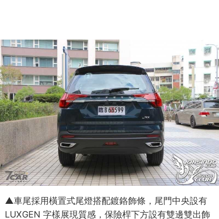
▲車尾採用橫置式尾燈搭配鍍鉻飾條，尾門中央設有
LUXGEN 字樣展現質感，保險桿下方設有雙邊雙出飾