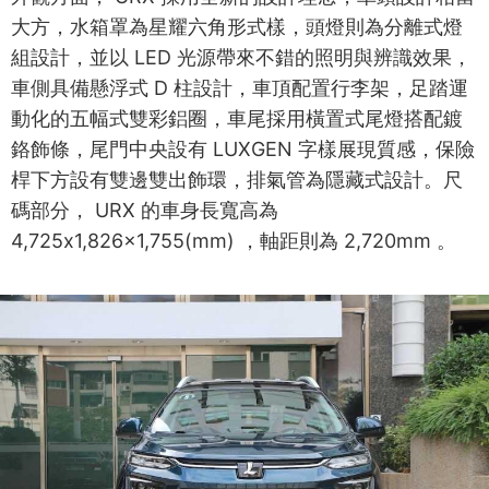
大方，水箱罩為星耀六角形式樣，頭燈則為分離式燈
組設計，並以 LED 光源帶來不錯的照明與辨識效果，
車側具備懸浮式 D 柱設計，車頂配置行李架，足踏運
動化的五幅式雙彩鋁圈，車尾採用橫置式尾燈搭配鍍
鉻飾條，尾門中央設有 LUXGEN 字樣展現質感，保險
桿下方設有雙邊雙出飾環，排氣管為隱藏式設計。尺
碼部分， URX 的車身長寬高為
4,725x1,826x1,755(mm) ，軸距則為 2,720mm 。