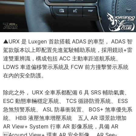
▲URX 是 Luxgen 首款搭載 ADAS 的車型， ADAS 智
駕款版本以上即配置先進駕駛輔助系統，採用鏡頭+雷
達雙重辨識，構成包括 ACC 主動車距巡航系統、
LDWS 車道偏移警示系統及 FCW 前方撞擊警示系統
在內的安全防護。
除此之外， URX 全車系都配備 6 具 SRS 輔助氣囊、
ESC 動態車輛穩定系統、 TCS 循跡防滑系統、 ESS
急煞預警系統、 ASL 防暴衝裝置、 BOS+ 煞車優先系
統、 HBB 液壓煞車增壓系統 五人 AR 環景款增加
AR View+ System 行車 AR 影像系統，具備 AR
Around View+ 環車 AR 安全影像、 AR See-