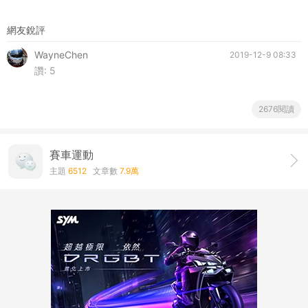
網友銳評
WayneChen
2019-12-9 08:33
讚:
5
2676閱讀
賽車運動
主題
6512
文章數
7.9萬