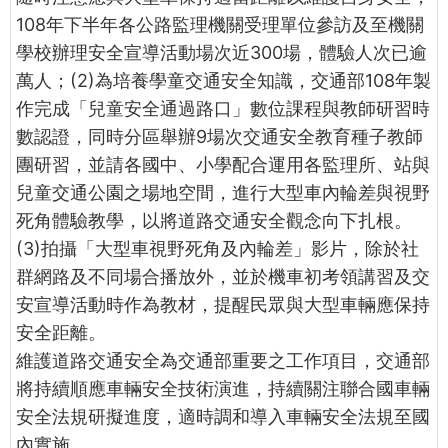
108年下半年各公路監理機關受理單位參訪及至機關
學校辦理安全宣導活動場次近300場，體驗人次已逾
萬人；(2)為培養學童交通安全知識，交通部108年製
作完成「兒童安全通過路口」數位課程與教師研習時
數認證，同時分區舉辦9場次交通安全教育種子教師
團研習，並請各國中、小學配合運用各監理所、站與
兒童交通公園之場地空間，進行大型車內輪差與視野
死角體驗教學，以將道路交通安全觀念向下扎根。
(3)拍攝「大型車視野死角及內輪差」影片，除於社
群網路及不同場合播放外，並於機車初考領講習及交
安宣導活動時作為教材，提醒民眾與大型車輛應保持
安全距離。
維護道路交通安全為交通部重要之工作項目，交通部
將持續順應車輛安全技術演進，持續關注聯合國車輛
安全法規研擬進度，適時調和導入車輛安全法規至國
內實施。