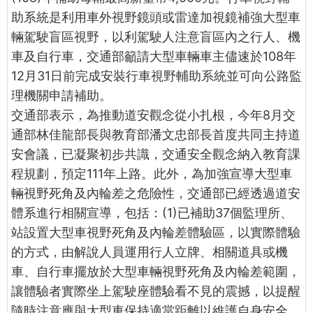
助系統是利用車外視野鏡頭或雷達加視鏡補強大型車
輛駕駛盲區視野，以利駕駛人注意盲區內之行人、機
車及自行車，交通部籲請大型車輛車主儘速於108年
12月31日前完成安裝行車視野輔助系統並可向公路監
理機關申請補助。
交通部表示，為推動道安觀念從小扎根，今年8月交
通部林佳龍部長與教育部潘文忠部長首度共同主持道
安會議，已凝聚初步共識，交通安全觀念納入教育課
程規劃，預定111年上路。此外，為加強宣導大型車
輛視野死角及內輪差之危險性，交通部已經透過道安
體系進行相關宣導，包括：(1)已補助37個監理所、
站設置大型車視野死角及內輪差體驗區，以實際體驗
的方式，由解說人員運用行人立牌、相關道具或機
車、自行車擺放於大型車輛視野死角及內輪差範圍，
讓體驗者實際坐上駕駛座體驗看不見的震撼，以提醒
隨時注意應與大型車保持適當距離以維護自身安全，