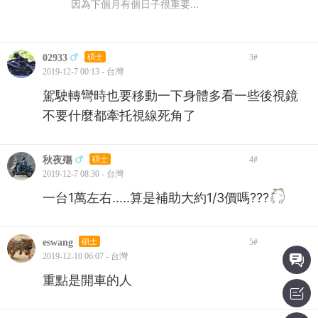
因為下個月有個日子很重要...
02933
碩士
3
#
2019-12-7 00:13 - 台灣
駕駛轉彎時也要移動一下身體多看一些後視鏡
不要什麼都牽托視線死角了
秋夜殤
碩士
4
#
2019-12-7 08:30 - 台灣
一台1萬左右.....算是補助大約1/3價嗎???
eswang
碩士
5
#
2019-12-10 06:07 - 台灣
重點是開車的人