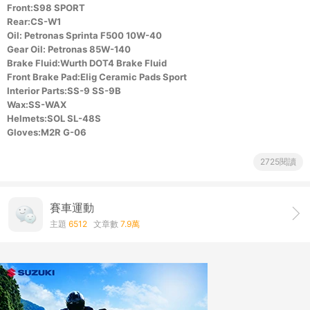
Front:S98 SPORT
Rear:CS-W1
Oil: Petronas Sprinta F500 10W-40
Gear Oil: Petronas 85W-140
Brake Fluid:Wurth DOT4 Brake Fluid
Front Brake Pad:Elig Ceramic Pads Sport
Interior Parts:SS-9 SS-9B
Wax:SS-WAX
Helmets:SOL SL-48S
Gloves:M2R G-06
2725閱讀
賽車運動
主題
6512
文章數
7.9萬