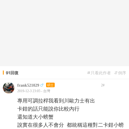
91回復
只看此作者
倒序
frank521029
碩士
2
#
2019-12-3 23:05 - 台灣
專用可調拉桿我看到川歐力士有出
卡鉗的話只能說你比較內行
還知道大小螃蟹
說實在很多人不會分 都統稱這種對二卡鉗小螃