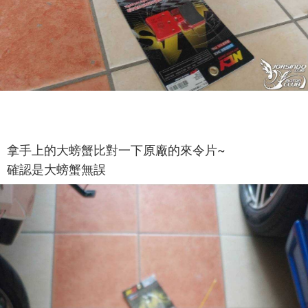
拿手上的大螃蟹比對一下原廠的來令片~
確認是大螃蟹無誤