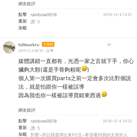
網友銳評
點擊
rainbow0618
2019-12-4 13:21
重新
讚:
5
加載
fullmarktw
大學部
6
#
2019-12-4 00:59 - 台灣
媒體講錯一直都有，光憑一家之言就下手，你心
臟夠大顆(還是手骨夠粗呢
)
個人第一次購買parts之前一定會多次比對個說
法，就是怕跟你一樣被誤導
因為我也你一樣被誤導買錯東西過
網友銳評
點擊
rainbow0618
2019-12-4 13:22
重新
讚:
5
加載
對壓~所以我選擇出來PO文~希望看到我的文章的人