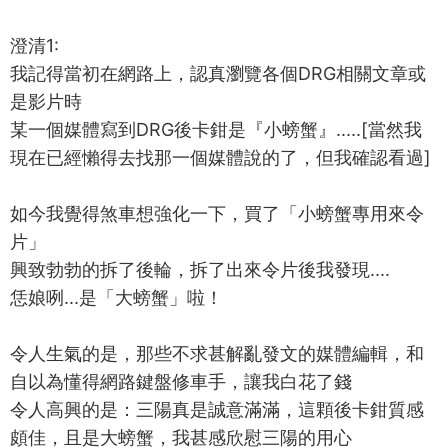
澄清1:
我記得當初在網路上，認真瀏覽各個DRG相關文章或
是影片時
某一個媒體寫到DRG後卡鉗是『小螃蟹』.....[當然我
現在已經懶得去找那一個媒體說的了，但我確認看過]
如今我覺得煞車想強化一下，買了「小螃蟹專用來令
片」
興致勃勃的拆了後輪，拆了出來令片後我發現....
恁娘咧...是「大螃蟹」啦！
令人生氣的是，那些不求甚解亂發文的媒體編輯，和
自以為懂得網路鍵盤修車手，讓我白花了錢
令人高興的是：三陽真是誠意滿滿，這顆後卡鉗質感
頗佳，且是大螃蟹，我甚感欣慰三陽的用心