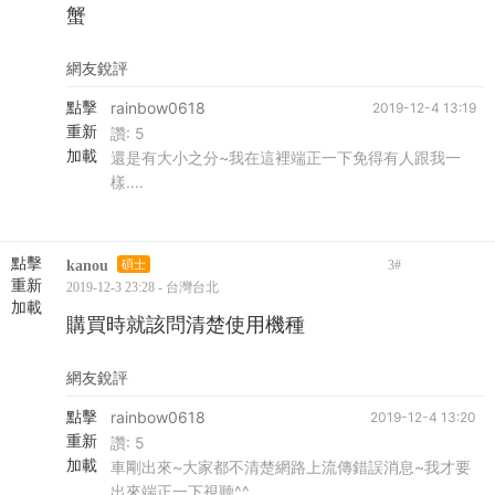
蟹
網友銳評
點擊
rainbow0618
2019-12-4 13:19
重新
讚:
5
加載
還是有大小之分~我在這裡端正一下免得有人跟我一
樣....
點擊
kanou
碩士
3
#
重新
2019-12-3 23:28 - 台灣台北
加載
購買時就該問清楚使用機種
網友銳評
點擊
rainbow0618
2019-12-4 13:20
重新
讚:
5
加載
車剛出來~大家都不清楚網路上流傳錯誤消息~我才要
出來端正一下視聽^^