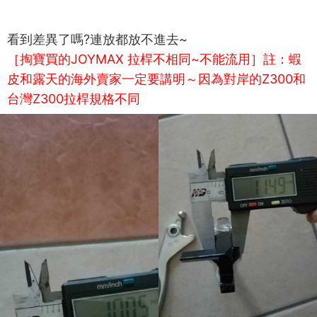
看到差異了嗎?連放都放不進去~
［掏寶買的JOYMAX 拉桿不相同~不能流用］
註：蝦
皮和露天的海外賣家一定要講明～因為對岸的Z300和
台灣Z300拉桿規格不同