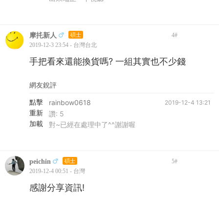
摩扥新人
碩士
4
#
2019-12-3 23:54 - 台灣台北
手把看來還能換貨嗎? 一組其實也不少錢
網友銳評
點擊
rainbow0618
2019-12-4 13:21
重新
讚:
5
加載
對~已經在處理中了^^謝謝喔
peichin
碩士
5
#
2019-12-4 00:51 - 台灣
感謝分享資訊!