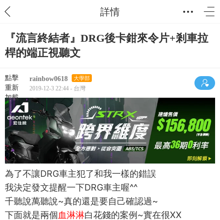
詳情
『流言終結者』DRG後卡鉗來令片+剎車拉
桿的端正視聽文
點擊
rainbow0618
大學部
重新
2019-12-3 22:44 - 台灣
加載
為了不讓DRG車主犯了和我一樣的錯誤
我決定發文提醒一下DRG車主喔^^
千聽說萬聽說~真的還是要自己確認過~
下面就是兩個
血淋淋
白花錢的案例~實在很XX