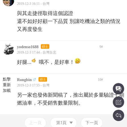
2019-12-3 16:11 - 台灣
與其走捷徑取得這個認證
還不如好好顧一下品質 別讓吃機油之類的情況
又再度發生
yodenso1688
碩士
9
#
2019-12-3 17:44 - 台灣台北
好腿...
哦不，是好車！
點擊
Rongbin
碩士
10
#
重新
2019-12-3 17:55 - 台灣
加載
另一家也發佈新聞稿了，推出屬於多量驗證七期
燃油車，不受銷售數量限制。
上一頁
第1頁
下一頁