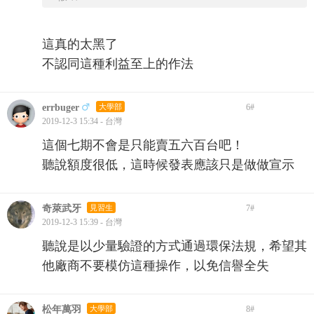
這真的太黑了
不認同這種利益至上的作法
errbuger
大學部
6
#
2019-12-3 15:34 - 台灣
這個七期不會是只能賣五六百台吧！
聽說額度很低，這時候發表應該只是做做宣示
奇萊武牙
見習生
7
#
2019-12-3 15:39 - 台灣
聽說是以少量驗證的方式通過環保法規，希望其
他廠商不要模仿這種操作，以免信譽全失
松年萬羽
大學部
8
#