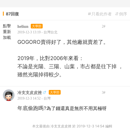
87回復
只看此作者
倒序
點擊
heliun
大學部
2
#
重新
2019-12-3 13:19 - 台灣台北
加載
GOGORO賣得好了，其他廠就賣差了。
2019年，比對2006年來看：
不論是光陽、三陽、山葉，市占都是往下掉 ，
雖然光陽掉得較少。
冷支支皮皮挫
大學部
3
#
2019-12-3 14:52 - 台灣
年底偷跑嗎?
為了錢還真是無所不用其極呀
本文最後由 冷支支皮皮挫 於 2019-12-3 14:54 編輯