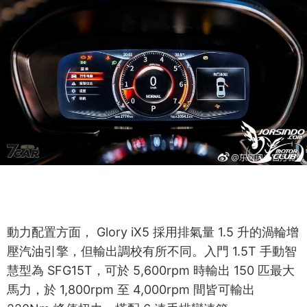
動力配置方面， Glory iX5 採用排氣量 1.5 升的渦輪增
壓汽油引擎，但輸出調校有所不同。入門 1.5T 手動智
慧型為 SFG15T，可於 5,600rpm 時輸出 150 匹最大
馬力，於 1,800rpm 至 4,000rpm 間皆可輸出