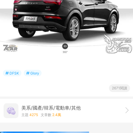
DFSK
Glory
2671閱讀
美系/國產/韓系/電動車/其他
主題
4275
文章數
2.4萬