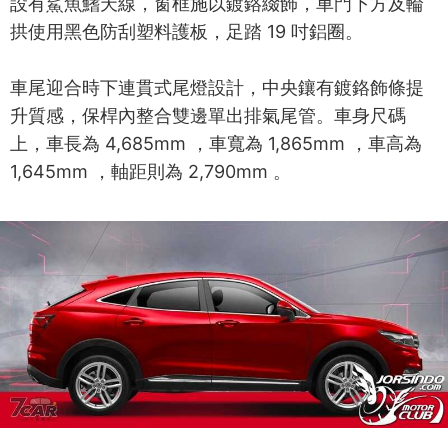
設有鯊魚鰭天線，窗框施以鍍鉻綴飾，車門下方及輪
拱使用黑色防刮塑料護板，足踏 19 吋鋁圈。
車尾迎合時下連貫式尾燈設計，中央鑲有鍍鉻飾條提
升質感，保桿內整合雙邊單出排氣尾管。車身尺碼
上，車長為 4,685mm ，車寬為 1,865mm ，車高為
1,645mm ，軸距則為 2,790mm 。