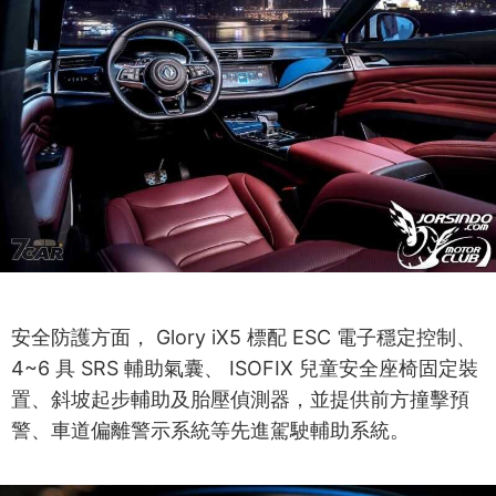
安全防護方面， Glory iX5 標配 ESC 電子穩定控制、
4~6 具 SRS 輔助氣囊、 ISOFIX 兒童安全座椅固定裝
置、斜坡起步輔助及胎壓偵測器，並提供前方撞擊預
警、車道偏離警示系統等先進駕駛輔助系統。