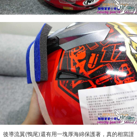
後導流翼(鴨尾)還有用一塊厚海綿保護著，真的相當謹