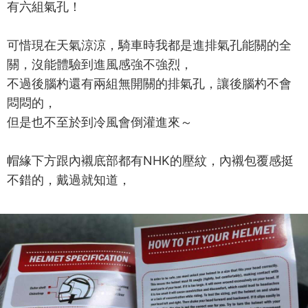
有六組氣孔！
可惜現在天氣涼涼，騎車時我都是進排氣孔能關的全
關，沒能體驗到進風感強不強烈，
不過後腦杓還有兩組無開關的排氣孔，讓後腦杓不會
悶悶的，
但是也不至於到冷風會倒灌進來～
帽緣下方跟內襯底部都有NHK的壓紋，內襯包覆感挺
不錯的，戴過就知道，