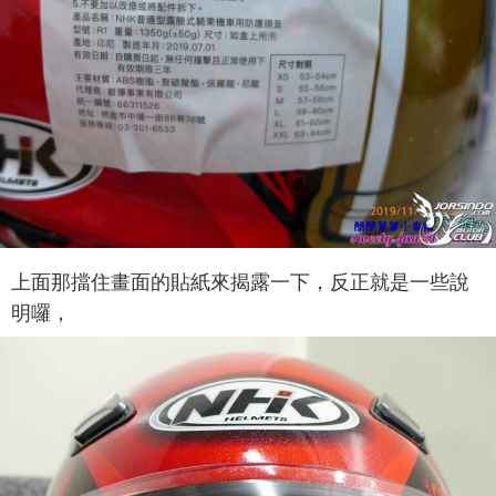
上面那擋住畫面的貼紙來揭露一下，反正就是一些說
明囉，