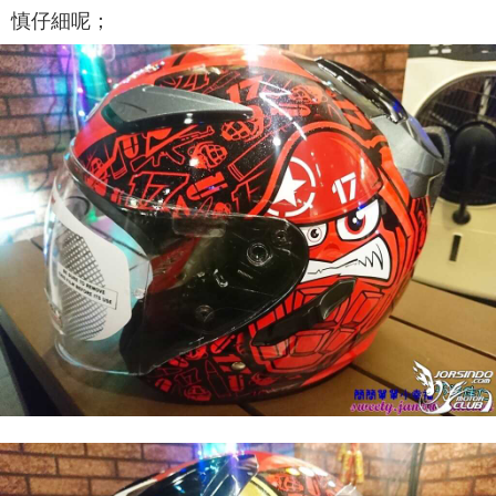
慎仔細呢；