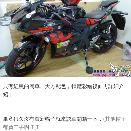
只有紅黑的簡單、大方配色，帽體彩繪後面再詳細介
紹；
畢竟很久沒有買新帽子就來認真開箱一下，
(其他帽子
都買二手啊 T_T