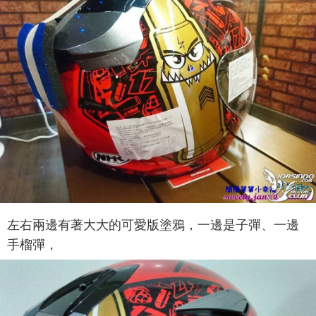
左右兩邊有著大大的可愛版塗鴉，一邊是子彈、一邊
手榴彈，