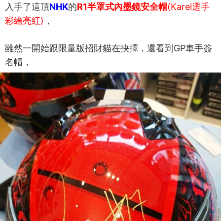
入手了這頂
NHK
的
R1半罩式內墨鏡安全帽
(Karel選手
彩繪亮紅)
，
雖然一開始跟限量版招財貓在抉擇，還看到GP車手簽
名帽，