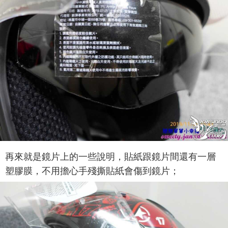
再來就是鏡片上的一些說明，貼紙跟鏡片間還有一層
塑膠膜，不用擔心手殘撕貼紙會傷到鏡片；