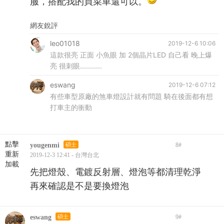
服，搭配我的買菜車還可以。
網友銳評
leo01018
2019-12-6 10:06
這款很亮 正面 小魚眼 加 2個晶片LED 自己看 晚上爆
亮 很刺眼...........
eswang
2019-12-6 07:12
有些車型原廠的煞車燈設計就有問題 騎在後面都有想
打車主的衝動
點擊
yougenmi
碩士
8
#
重新
2019-12-3 12:41 - 台灣台北
加載
先把燈殼、電鍍反射層、燈泡等都清理乾淨
再來確認是不是要換燈泡
eswang
碩士
9
#