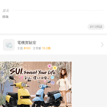
簽名
鐵龜
8513閱讀
電機實驗室
主題
8100
文章數
10.2萬