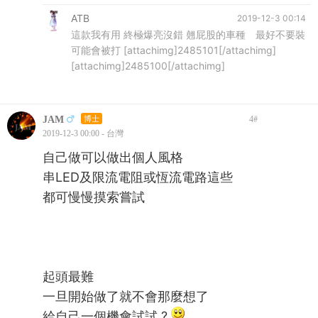
ATB
2019-12-3 00:14
這款我有用 終極爆亮沒錯 翹屁股的車種 最好不要裝
可能會被打 [attachimg]2485101[/attachimg]
[attachimg]2485100[/attachimg]
JAM
博士
4
#
2019-12-3 00:00 - 台灣
自己做可以做出個人風格
串LED及限流電阻或恆流電路這些
都可慢慢摸索嘗試
起頭最難
一旦開始做了就不會那麼想了
給自己一個機會試試 ?