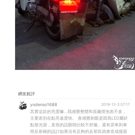
網友銳評
yodenso1688
2019-12-3 07:17
其實這款的亮度嘛...我感覺整體和原廠燈泡差不多，
主要差別在點亮速度快。 會感覺刺眼是因爲LED屬於
點發光源，直視的話眼睛比較不舒服。還有原車刹車
燈反射碗的設計如果沒有足夠的反射區就會造成後面